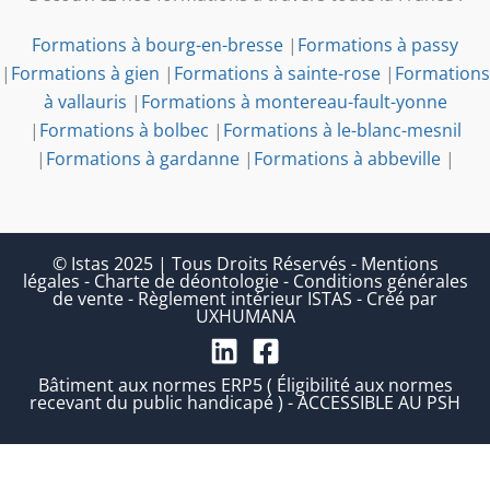
Formations à bourg-en-bresse
|
Formations à passy
|
Formations à gien
|
Formations à sainte-rose
|
Formations
à vallauris
|
Formations à montereau-fault-yonne
|
Formations à bolbec
|
Formations à le-blanc-mesnil
|
Formations à gardanne
|
Formations à abbeville
|
© Istas 2025 | Tous Droits Réservés
-
Mentions
légales
-
Charte de déontologie
-
Conditions générales
de vente
-
Règlement intérieur ISTAS
-
Créé par
UXHUMANA
Bâtiment aux normes ERP5 ( Éligibilité aux normes
recevant du public handicapé ) - ACCESSIBLE AU PSH