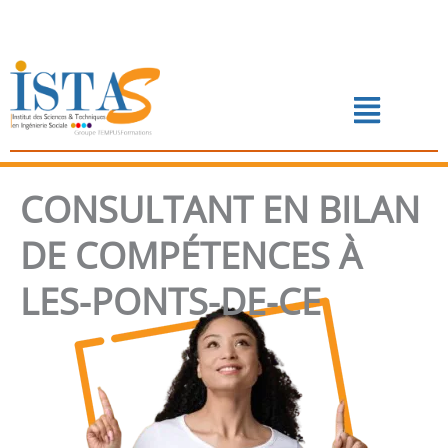
Aller
au
contenu
Menu
📅 PRENDRE RENDEZ-VOUS
CONSULTANT EN BILAN
DE COMPÉTENCES À
LES-PONTS-DE-CE