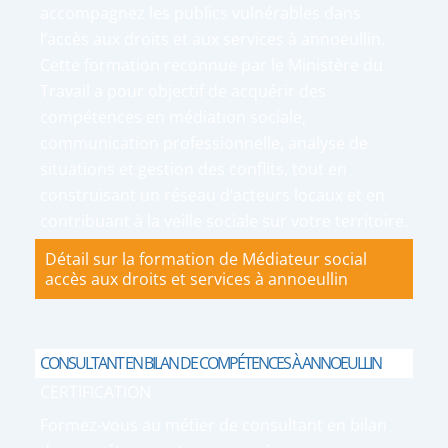
accompagnez les publics vulnérables dans
l’accès aux droits et aux services à annoeullin.
Cette formation reconnue par le Ministère du
Travail a pour objectif de acquérir des
compétences en médiation sociale,
communication professionnelle, analyse de
situations et gestion des conflits, tout en
construisant un réseau d’acteurs locaux et en
contribuant à la veille sociale sur votre territoire.
Détail sur la formation de Médiateur social
accès aux droits et services à annoeullin
CONSULTANT EN BILAN DE COMPÉTENCES À ANNOEULLIN
CERTIFICATION
Formez-vous au métier de consultant en bilan