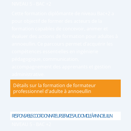
NIVEAU 5 - BAC +2
Cette formation diplômante de niveau Bac+2 a
pour objectif de former des acteurs de la
formation capables de concevoir, animer et
évaluer des actions de formation pour adultes à
annoeullin. Ce parcours permet d’acquérir les
compétences essentielles en ingénierie
pédagogique, communication,
accompagnement des apprenants et gestion
administrative.
Détails sur la formation de formateur
professionnel d'adulte à annoeullin
RESPONSABLE-COORDONNATEUR SERVICES AU DOMICILE À ANNOEULLIN
NIVEAU 5 - BAC +2