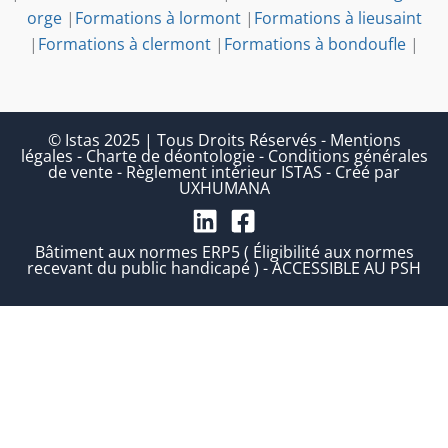
orge
|
Formations à lormont
|
Formations à lieusaint
|
Formations à clermont
|
Formations à bondoufle
|
© Istas 2025 | Tous Droits Réservés
-
Mentions
légales
-
Charte de déontologie
-
Conditions générales
de vente
-
Règlement intérieur ISTAS
-
Créé par
UXHUMANA
Bâtiment aux normes ERP5 ( Éligibilité aux normes
recevant du public handicapé ) - ACCESSIBLE AU PSH