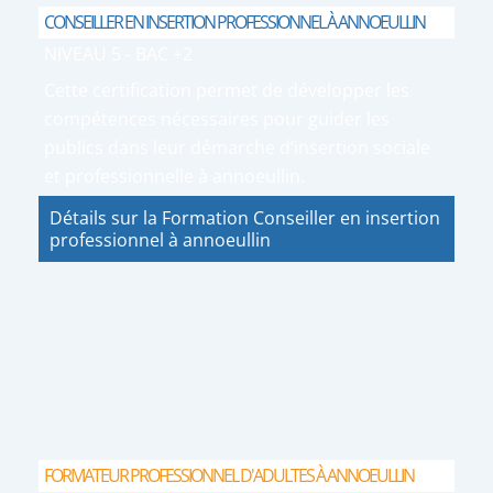
CONSEILLER EN INSERTION PROFESSIONNEL À ANNOEULLIN
NIVEAU 5 - BAC +2
Cette certification permet de développer les
compétences nécessaires pour guider les
publics dans leur démarche d’insertion sociale
et professionnelle à annoeullin.
Détails sur la Formation Conseiller en insertion
professionnel à annoeullin
FORMATEUR PROFESSIONNEL D'ADULTES À ANNOEULLIN