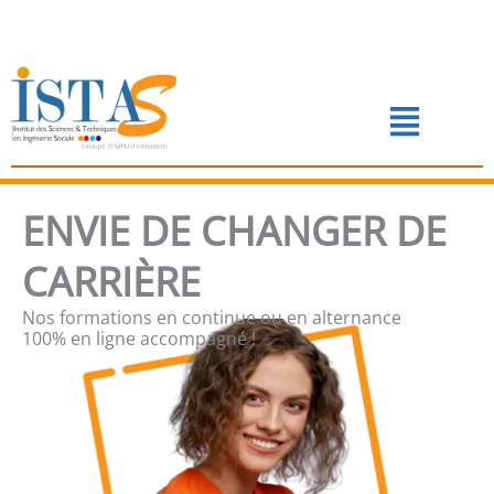
Aller
au
contenu
Menu
📅 PRENDRE RENDEZ-VOUS
ENVIE DE CHANGER DE
CARRIÈRE
Nos formations en continue ou en alternance
100% en ligne accompagné !