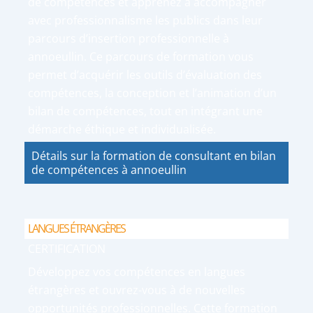
de compétences et apprenez à accompagner
avec professionnalisme les publics dans leur
parcours d’insertion professionnelle à
annoeullin. Ce parcours de formation vous
permet d’acquérir les outils d’évaluation des
compétences, la conception et l’animation d’un
bilan de compétences, tout en intégrant une
démarche éthique et individualisée.
Détails sur la formation de consultant en bilan
de compétences à annoeullin
LANGUES ÉTRANGÈRES
CERTIFICATION
Développez vos compétences en langues
étrangères et ouvrez-vous à de nouvelles
opportunités professionnelles. Cette formation