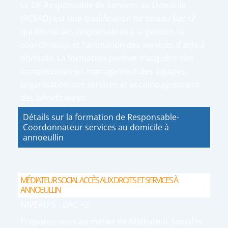
Le DE Responsable de Services au Domicile
(RCSAD) est une qualification de niveau Bac+2
qui forme des responsables à la gestion, la
coordination et l’animation des services d’aide à
domicile. La formation permet d’acquérir des
compétences en management des équipes,
organisation des services et accompagnement
des bénéficiaires.
Détails sur la formation de Responsable-
Coordonnateur services au domicile à
annoeullin
MÉDIATEUR SOCIAL ACCÈS AUX DROITS ET SERVICES À
ANNOEULLIN
NIVEAU 5 - BAC +2
Préparez-vous au métier de Médiateur Social et