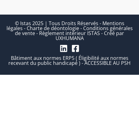
© Istas 2025 | Tous Droits Réservés
-
Mentions
légales
-
Charte de déontologie
-
Conditions générales
de vente
-
Règlement intérieur ISTAS
-
Créé par
UXHUMANA
Bâtiment aux normes ERP5 ( Éligibilité aux normes
recevant du public handicapé ) - ACCESSIBLE AU PSH