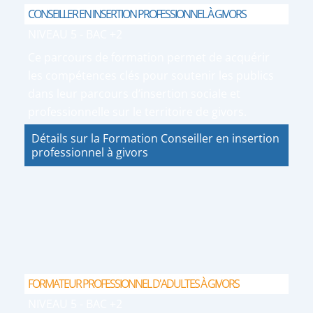
CONSEILLER EN INSERTION PROFESSIONNEL À GIVORS
NIVEAU 5 - BAC +2
Ce parcours de formation permet de acquérir
les compétences clés pour soutenir les publics
dans leur parcours d’insertion sociale et
professionnelle sur le territoire de givors.
Détails sur la Formation Conseiller en insertion
professionnel à givors
FORMATEUR PROFESSIONNEL D'ADULTES À GIVORS
NIVEAU 5 - BAC +2