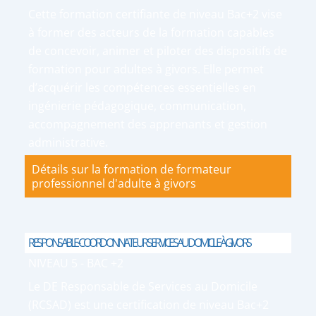
Cette formation certifiante de niveau Bac+2 vise
à former des acteurs de la formation capables
de concevoir, animer et piloter des dispositifs de
formation pour adultes à givors. Elle permet
d’acquérir les compétences essentielles en
ingénierie pédagogique, communication,
accompagnement des apprenants et gestion
administrative.
Détails sur la formation de formateur
professionnel d'adulte à givors
RESPONSABLE-COORDONNATEUR SERVICES AU DOMICILE À GIVORS
NIVEAU 5 - BAC +2
Le DE Responsable de Services au Domicile
(RCSAD) est une certification de niveau Bac+2