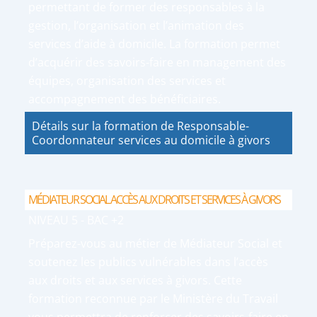
permettant de former des responsables à la
gestion, l’organisation et l’animation des
services d’aide à domicile. La formation permet
d’acquérir des savoirs-faire en management des
équipes, organisation des services et
accompagnement des bénéficiaires.
Détails sur la formation de Responsable-
Coordonnateur services au domicile à givors
MÉDIATEUR SOCIAL ACCÈS AUX DROITS ET SERVICES À GIVORS
NIVEAU 5 - BAC +2
Préparez-vous au métier de Médiateur Social et
soutenez les publics vulnérables dans l’accès
aux droits et aux services à givors. Cette
formation reconnue par le Ministère du Travail