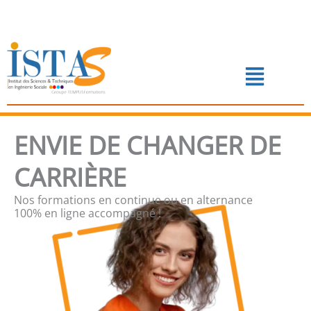
Aller
au
contenu
Menu
📅 PRENDRE RENDEZ-VOUS
ENVIE DE CHANGER DE
CARRIÈRE
Nos formations en continue ou en alternance
100% en ligne accompagné !