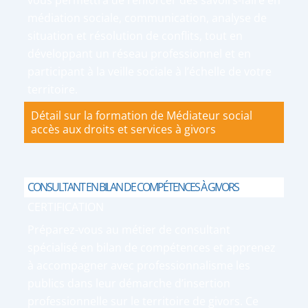
vous permettra de renforcer des savoirs-faire en
médiation sociale, communication, analyse de
situation et résolution de conflits, tout en
développant un réseau professionnel et en
participant à la veille sociale à l’échelle de votre
territoire.
Détail sur la formation de Médiateur social
accès aux droits et services à givors
CONSULTANT EN BILAN DE COMPÉTENCES À GIVORS
CERTIFICATION
Préparez-vous au métier de consultant
spécialisé en bilan de compétences et apprenez
à accompagner avec professionnalisme les
publics dans leur démarche d’insertion
professionnelle sur le territoire de givors. Ce