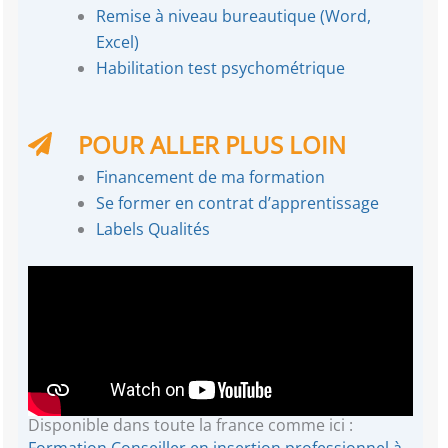
Remise à niveau bureautique (Word,
Excel)
Habilitation test psychométrique
POUR ALLER PLUS LOIN
Financement de ma formation
Se former en contrat d’apprentissage
Labels Qualités
Disponible dans toute la france comme ici :
Formation Conseiller en insertion professionnel à