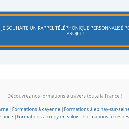
JE SOUHAITE UN RAPPEL TÉLÉPHONIQUE PERSONNALISÉ 
PROJET !
Découvrez nos formations à travers toute la France !
arne
|
Formations à cayenne
|
Formations à epinay-sur-sein
isance
|
Formations à crepy-en-valois
|
Formations à fresne