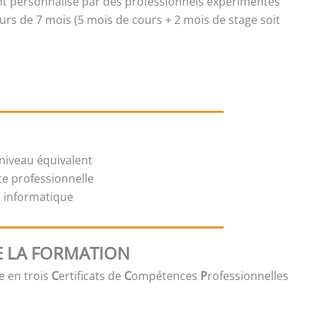
personnalisé par des professionnels expérimentés
urs de 7 mois (5 mois de cours + 2 mois de stage soit
niveau équivalent
ce professionnelle
il informatique
 LA FORMATION
e en trois
C
ertificats de
C
ompétences
P
rofessionnelles