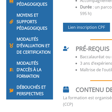
Accompagnement 
PÉDAGOGIQUES
Durée
: un parco
595 h)
MOYENS ET
SUPPORTS
Lien inscription CPF
PÉDAGOGIQUES
MODALITÉS
D’ÉVALUATION ET
PRÉ-REQUIS
DE CERTIFICATION
Baccalauréat ou 
MODALITÉS
3 ans d’expérien
D’ACCÈS À LA
Maîtrise de l’out
FORMATION
DÉBOUCHÉS ET
CONTENU DE
PERSPECTIVES
La formation est organisé
(CCP)