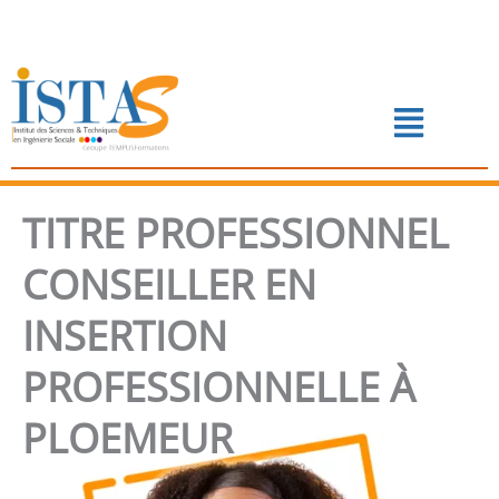
Aller
au
contenu
Menu
📅 PRENDRE RENDEZ-VOUS
TITRE PROFESSIONNEL
CONSEILLER EN
INSERTION
PROFESSIONNELLE À
PLOEMEUR