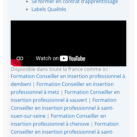
Se former en contrat d’apprentissage
Labels Qualités
Disponible dans toute la france comme ici :
Formation Conseiller en insertion professionnel à
dembeni
|
Formation Conseiller en insertion
professionnel à metz
|
Formation Conseiller en
insertion professionnel à vauvert
|
Formation
Conseiller en insertion professionnel à saint-
ouen-sur-seine
|
Formation Conseiller en
insertion professionnel à chenove
|
Formation
Conseiller en insertion professionnel à saint-