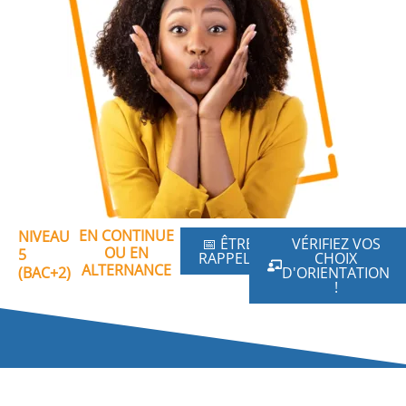
EN CONTINUE
NIVEAU
📅 ÊTRE
VÉRIFIEZ VOS
OU EN
5
RAPPELÉ
CHOIX
ALTERNANCE
(BAC+2)
D'ORIENTATION
!