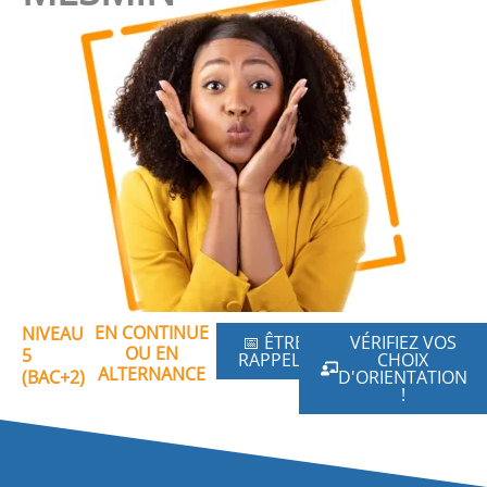
EN CONTINUE
NIVEAU
📅 ÊTRE
VÉRIFIEZ VOS
OU EN
5
RAPPELÉ
CHOIX
ALTERNANCE
(BAC+2)
D'ORIENTATION
!