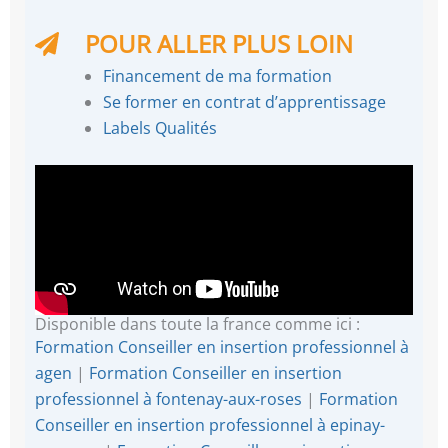
POUR ALLER PLUS LOIN
Financement de ma formation
Se former en contrat d’apprentissage
Labels Qualités
Disponible dans toute la france comme ici :
Formation Conseiller en insertion professionnel à
agen
|
Formation Conseiller en insertion
professionnel à fontenay-aux-roses
|
Formation
Conseiller en insertion professionnel à epinay-