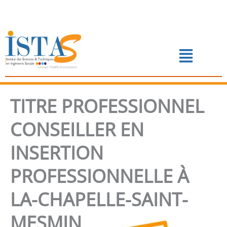
Aller
au
contenu
Menu
📅 PRENDRE RENDEZ-VOUS
TITRE PROFESSIONNEL
CONSEILLER EN
INSERTION
PROFESSIONNELLE À
LA-CHAPELLE-SAINT-
MESMIN