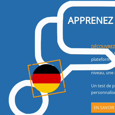
APPRENEZ 
DÉCOUVREZ 
ISTAS, vous 
plateforme r
avec un prof
niveau, une 
Un test de p
personnalis
EN SAVOIR