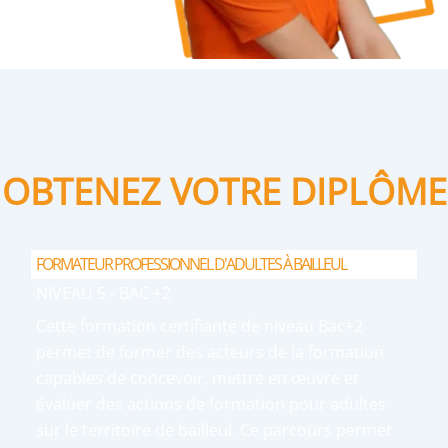
OBTENEZ VOTRE DIPLÔME
FORMATEUR PROFESSIONNEL D'ADULTES À BAILLEUL
NIVEAU 5 - BAC +2
Cette formation certifiante de niveau Bac+2
permet de former des acteurs de la formation
capables de concevoir, mettre en œuvre et
évaluer des actions de formation pour adultes
sur le territoire de bailleul. Ce parcours permet