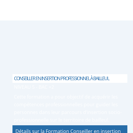
CONSEILLER EN INSERTION PROFESSIONNEL À BAILLEUL
NIVEAU 5 - BAC +2
Cette formation a pour objectif de acquérir les
compétences professionnelles pour guider les
personnes dans leur parcours d’insertion socio-
professionnelle sur le territoire de bailleul.
Détails sur la Formation Conseiller en insertion