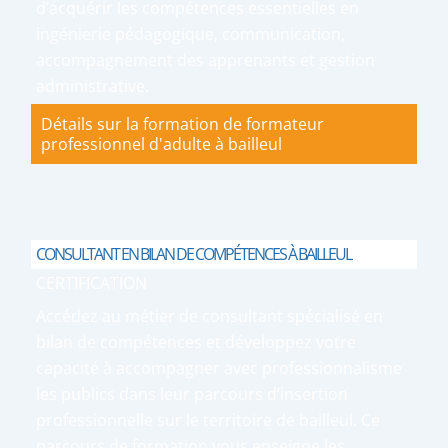
d’acquérir les compétences essentielles en
ingénierie pédagogique, communication,
accompagnement des apprenants et gestion
administrative.
Détails sur la formation de formateur
professionnel d'adulte à bailleul
CONSULTANT EN BILAN DE COMPÉTENCES À BAILLEUL
CERTIFICATION
Accédez au métier de consultant spécialisé en
bilan de compétences et développez votre
capacité à accompagner avec professionnalisme
les publics dans leur parcours d’insertion
professionnelle sur le territoire de bailleul. Ce
parcours de formation vous enseigne les