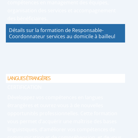
compétences en management des équipes,
organisation des services et accompagnement
des bénéficiaires.
Détails sur la formation de Responsable-
Coordonnateur services au domicile à bailleul
LANGUES ÉTRANGÈRES
CERTIFICATION
Développez vos compétences en langues
étrangères et ouvrez-vous à de nouvelles
opportunités professionnelles. Cette formation
vous permet d’acquérir une maîtrise des bases
linguistiques, d’améliorer vos compétences de
communication et de compréhension, et de vous