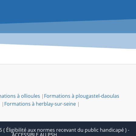
ations à ollioules
|
Formations à plougastel-daoulas
u
|
Formations à herblay-sur-seine
|
 Éligibilité aux normes recevant du public handicapé ) -
ACCESSIBLE AU PSH