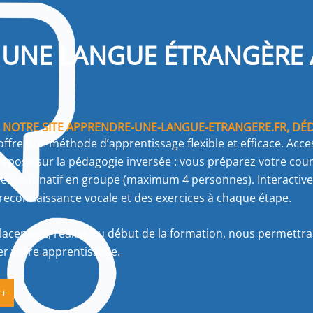
UNE LANGUE ÉTRANGÈRE 
NOTRE SITE APPRENDRE-UNE-LANGUE-ETRANGERE.FR, DÉDI
offre une méthode d’apprentissage flexible et efficace. Acc
epose sur la pédagogie inversée : vous préparez votre cours
esseur natif en groupe (maximum 4 personnes). Interactive 
reconnaissance vocale et des exercices à chaque étape.
lacement, réalisé au début de la formation, nous permettra d
er votre apprentissage.
 +