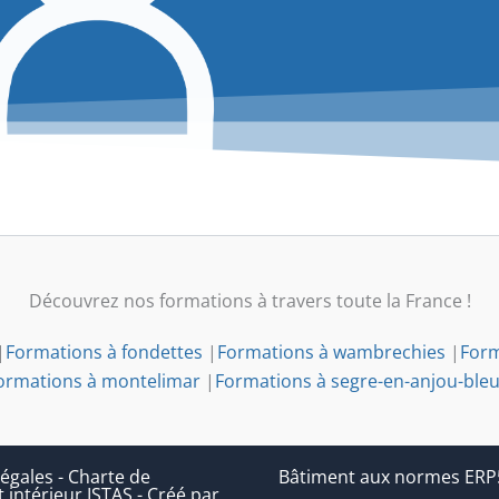
Découvrez nos formations à travers toute la France !
|
Formations à fondettes
|
Formations à wambrechies
|
Form
ormations à montelimar
|
Formations à segre-en-anjou-ble
égales
-
Charte de
Bâtiment aux normes ERP5 (
 intérieur ISTAS
-
Créé par