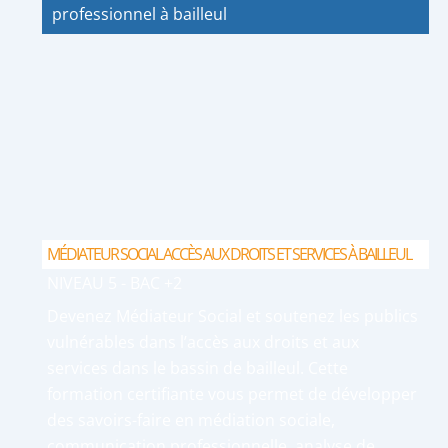
professionnel à bailleul
MÉDIATEUR SOCIAL ACCÈS AUX DROITS ET SERVICES À BAILLEUL
NIVEAU 5 - BAC +2
Devenez Médiateur Social et soutenez les publics
vulnérables dans l’accès aux droits et aux
services dans le bassin de bailleul. Cette
formation certifiante vous permet de développer
des savoirs-faire en médiation sociale,
communication professionnelle, analyse de