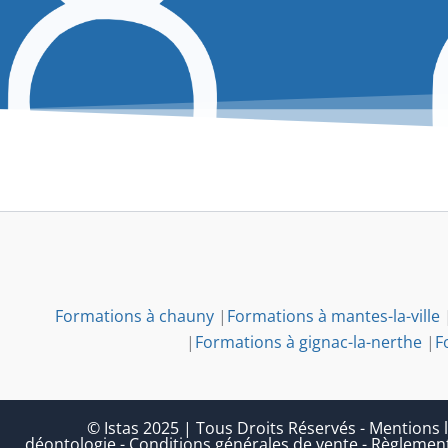
Formations à chauny
|
Formations à mantes-la-ville
|
Formations à gignac-la-nerthe
|
F
© Istas 2025 | Tous Droits Réservés
-
Mentions l
déontologie
-
Conditions générales de vente
-
Règlement