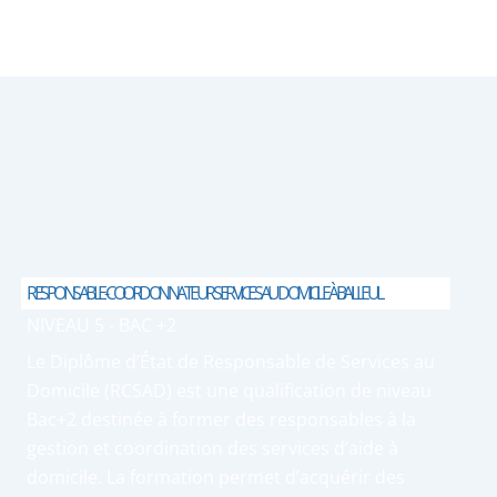
RESPONSABLE-COORDONNATEUR SERVICES AU DOMICILE À BAILLEUL
NIVEAU 5 - BAC +2
Le Diplôme d’État de Responsable de Services au
Domicile (RCSAD) est une qualification de niveau
Bac+2 destinée à former des responsables à la
gestion et coordination des services d’aide à
domicile. La formation permet d’acquérir des