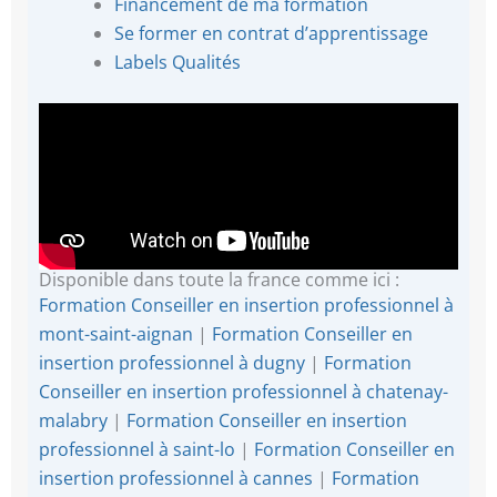
Financement de ma formation
Se former en contrat d’apprentissage
Labels Qualités
Disponible dans toute la france comme ici :
Formation Conseiller en insertion professionnel à
mont-saint-aignan
|
Formation Conseiller en
insertion professionnel à dugny
|
Formation
Conseiller en insertion professionnel à chatenay-
malabry
|
Formation Conseiller en insertion
professionnel à saint-lo
|
Formation Conseiller en
insertion professionnel à cannes
|
Formation