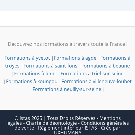
Découvrez nos formations à travers toute la France !
Formations à yvetot
|
Formations à agde
|
Formations à
troyes
|
Formations à saint-fons
|
Formations à beaune
|
Formations à lunel
|
Formations à triel-sur-seine
|
Formations à koungou
|
Formations à villeneuve-loubet
|
Formations à neuilly-sur-seine
|
© Istas 2025 | Tous Droits Réservés
-
Mentions
légales
-
Charte de déontologie
-
Conditions générales
de vente
-
Règlement intérieur ISTAS
-
Créé par
UXHUMANA