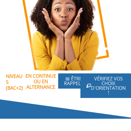
EN CONTINUE
NIVEAU
📅 ÊTRE
VÉRIFIEZ VOS
OU EN
5
RAPPELÉ
CHOIX
ALTERNANCE
(BAC+2)
D'ORIENTATION
!