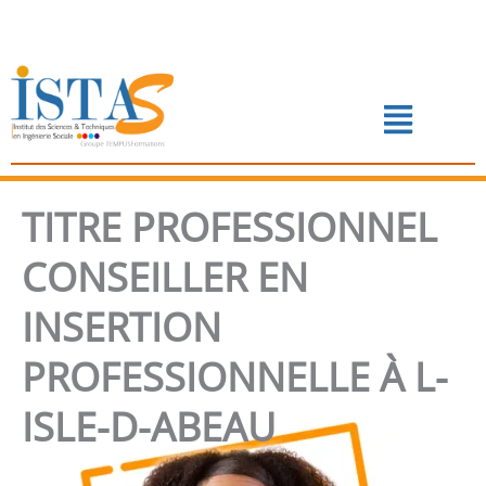
Aller
au
contenu
Menu
📅 PRENDRE RENDEZ-VOUS
TITRE PROFESSIONNEL
CONSEILLER EN
INSERTION
PROFESSIONNELLE À L-
ISLE-D-ABEAU