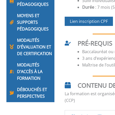
Suivi individual
PÉDAGOGIQUES
Durée
: 7 mois (
MOYENS ET
Lien inscription CPF
SUPPORTS
PÉDAGOGIQUES
MODALITÉS
PRÉ-REQUIS
D’ÉVALUATION ET
Baccalauréat ou 
DE CERTIFICATION
3 ans d’expérien
MODALITÉS
Maîtrise de l’out
D’ACCÈS À LA
FORMATION
CONTENU DE
DÉBOUCHÉS ET
La formation est organisé
PERSPECTIVES
(CCP)