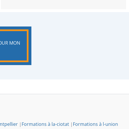
POUR MON
tpellier
|
Formations à la-ciotat
|
Formations à l-union