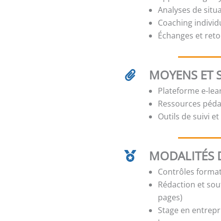
Analyses de situ
Coaching individ
Échanges et reto
MOYENS ET 
Plateforme e-lear
Ressources pédag
Outils de suivi e
MODALITÉS D
Contrôles format
Rédaction et sou
pages)
Stage en entrepri