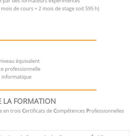
isé par des formateurs expérimentés
5 mois de cours + 2 mois de stage soit 595 h)
niveau équivalent
ce professionnelle
il informatique
 LA FORMATION
e en trois
C
ertificats de
C
ompétences
P
rofessionnelles