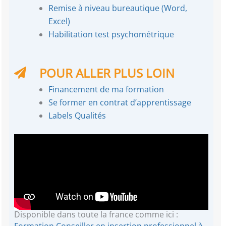
Remise à niveau bureautique (Word,
Excel)
Habilitation test psychométrique
POUR ALLER PLUS LOIN
Financement de ma formation
Se former en contrat d’apprentissage
Labels Qualités
Disponible dans toute la france comme ici :
Formation Conseiller en insertion professionnel à