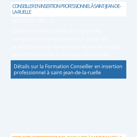
CONSEILLER EN INSERTION PROFESSIONNEL À SAINT-JEAN-DE-
LA-RUELLE
NIVEAU 5 - BAC +2
Cette formation permet de acquérir les
compétences nécessaires pour guider les
publics dans leur démarche d’insertion sociale
et professionnelle à saint-jean-de-la-ruelle.
Détails sur la Formation Conseiller en insertion
professionnel à saint-jean-de-la-ruelle