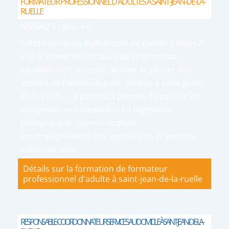
FORMATEUR PROFESSIONNEL D'ADULTES À SAINT-JEAN-DE-LA-
RUELLE
NIVEAU 5 - BAC +2
Cette formation diplômante de niveau 5 (Bac+2)
vise à former des acteurs de la formation
capables de concevoir, animer et piloter des
actions de formation pour adultes à saint-jean-
de-la-ruelle. Ce parcours permet d’acquérir les
compétences essentielles en ingénierie
pédagogique, communication,
accompagnement des apprenants et gestion
administrative.
Détails sur la formation de formateur
professionnel d'adulte à saint-jean-de-la-ruelle
RESPONSABLE-COORDONNATEUR SERVICES AU DOMICILE À SAINT-JEAN-DE-LA-