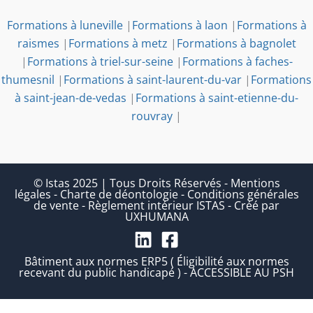
Formations à luneville
|
Formations à laon
|
Formations à
raismes
|
Formations à metz
|
Formations à bagnolet
|
Formations à triel-sur-seine
|
Formations à faches-
thumesnil
|
Formations à saint-laurent-du-var
|
Formations
à saint-jean-de-vedas
|
Formations à saint-etienne-du-
rouvray
|
© Istas 2025 | Tous Droits Réservés
-
Mentions
légales
-
Charte de déontologie
-
Conditions générales
de vente
-
Règlement intérieur ISTAS
-
Créé par
UXHUMANA
Bâtiment aux normes ERP5 ( Éligibilité aux normes
recevant du public handicapé ) - ACCESSIBLE AU PSH