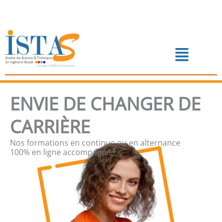
Aller
au
contenu
Menu
📅 PRENDRE RENDEZ-VOUS
ENVIE DE CHANGER DE
CARRIÈRE
Nos formations en continue ou en alternance
100% en ligne accompagné !