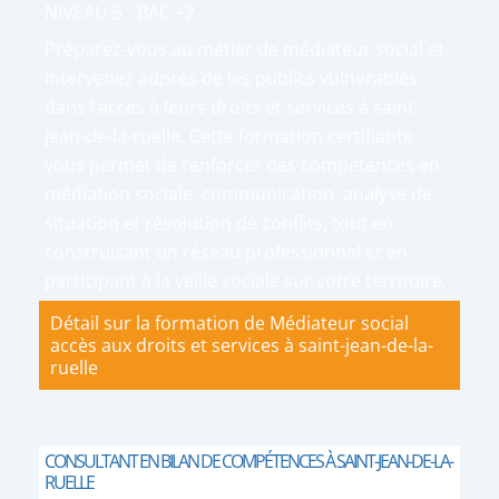
NIVEAU 5 - BAC +2
Préparez-vous au métier de médiateur social et
intervenez auprès de les publics vulnérables
dans l’accès à leurs droits et services à saint-
jean-de-la-ruelle. Cette formation certifiante
vous permet de renforcer des compétences en
médiation sociale, communication, analyse de
situation et résolution de conflits, tout en
construisant un réseau professionnel et en
participant à la veille sociale sur votre territoire.
Détail sur la formation de Médiateur social
accès aux droits et services à saint-jean-de-la-
ruelle
CONSULTANT EN BILAN DE COMPÉTENCES À SAINT-JEAN-DE-LA-
RUELLE