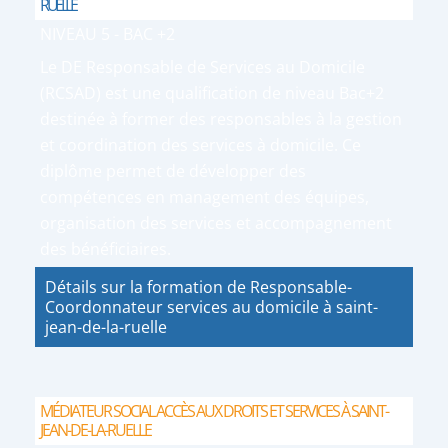
RUELLE
NIVEAU 5 - BAC +2
Le DE Responsable de Services au Domicile
(RCSAD) est une qualification de niveau Bac+2
destinée à former des responsables à la gestion
et coordination des services à domicile. Ce
diplôme permet de développer des
compétences en management des équipes,
organisation des services et accompagnement
des bénéficiaires.
Détails sur la formation de Responsable-
Coordonnateur services au domicile à saint-
jean-de-la-ruelle
MÉDIATEUR SOCIAL ACCÈS AUX DROITS ET SERVICES À SAINT-
JEAN-DE-LA-RUELLE