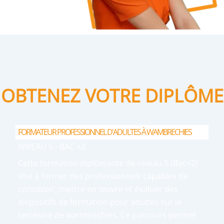
OBTENEZ VOTRE DIPLÔME
FORMATEUR PROFESSIONNEL D'ADULTES À WAMBRECHIES
NIVEAU 5 - BAC +2
Cette formation diplômante de niveau 5 (Bac+2)
vise à former des professionnels capables de
concevoir, mettre en œuvre et évaluer des
dispositifs de formation pour adultes sur le
territoire de wambrechies. Ce parcours permet