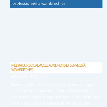
professionnel à wambrechies
MÉDIATEUR SOCIAL ACCÈS AUX DROITS ET SERVICES À
WAMBRECHIES
NIVEAU 5 - BAC +2
Devenez Médiateur Social et intervenez auprès
de les publics vulnérables dans l’accès à leurs
droits et services à wambrechies. Cette formation
certifiante vous permettra de renforcer des