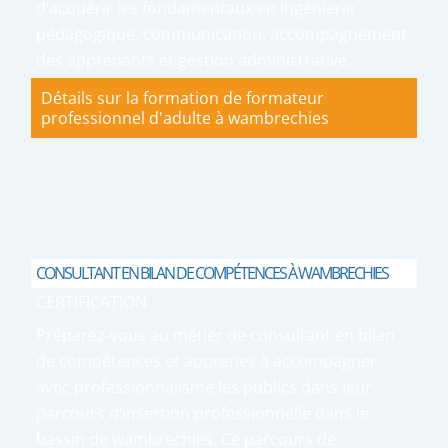
d’acquérir les fondamentaux en ingénierie
pédagogique, communication, accompagnement
des apprenants et gestion administrative.
Détails sur la formation de formateur
professionnel d'adulte à wambrechies
CONSULTANT EN BILAN DE COMPÉTENCES À WAMBRECHIES
CERTIFICATION
Préparez-vous au métier de consultant en bilan
de compétences et apprenez à accompagner
avec professionnalisme les publics dans leur
parcours d’insertion professionnelle dans le
bassin de wambrechies. Ce parcours de