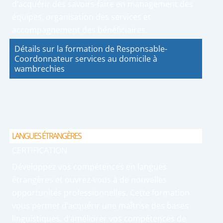
d’acquérir des savoirs-faire en management des
équipes, organisation des services et
accompagnement des bénéficiaires.
Détails sur la formation de Responsable-
Coordonnateur services au domicile à
wambrechies
LANGUES ÉTRANGÈRES
CERTIFICATION
Développez vos compétences en langues
étrangères et ouvrez-vous à de nouvelles
opportunités professionnelles. Cette formation
vous permet d’acquérir une maîtrise des bases
linguistiques, d’améliorer vos compétences de