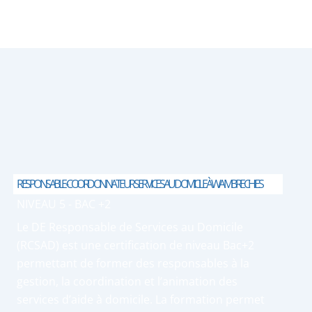
RESPONSABLE-COORDONNATEUR SERVICES AU DOMICILE À WAMBRECHIES
NIVEAU 5 - BAC +2
Le DE Responsable de Services au Domicile
(RCSAD) est une certification de niveau Bac+2
permettant de former des responsables à la
gestion, la coordination et l’animation des
services d’aide à domicile. La formation permet