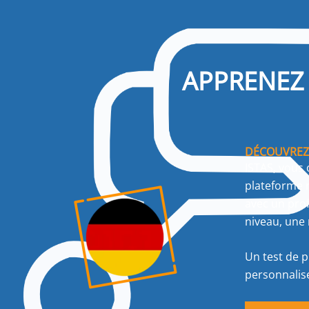
APPRENEZ 
DÉCOUVREZ 
ISTAS, vous 
plateforme r
avec un prof
niveau, une 
Un test de p
personnalis