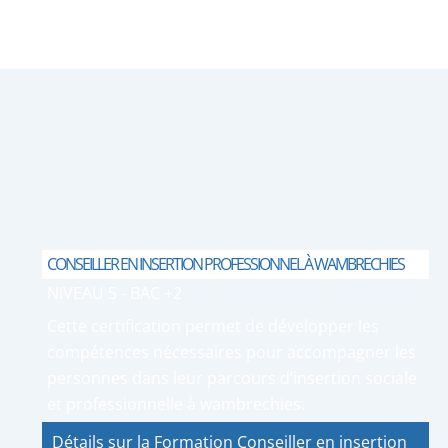
CONSEILLER EN INSERTION PROFESSIONNEL À WAMBRECHIES
NIVEAU 5 - BAC +2
Cette certification permet de développer les
compétences nécessaires pour accompagner les
personnes dans leur parcours d’insertion sociale
et professionnelle à wambrechies.
Détails sur la Formation Conseiller en insertion