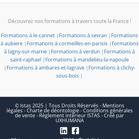
Découvrez nos formations à travers toute la France !
Formations à le-cannet
|
Formations à sevran
|
Formations
à aubiere
|
Formations à cormeilles-en-parisis
|
Formations
à lagny-sur-marne
|
Formations à verdun
|
Formations à
saint-raphael
|
Formations à mandelieu-la-napoule
|
Formations à ambares-et-lagrave
|
Formations à clichy-
sous-bois
|
© Istas 2025 | Tous Droits Réservés
-
Mentions
légales
-
Charte de déontologie
-
Conditions générales
de vente
-
Règlement intérieur ISTAS
-
Créé par
UXHUMANA