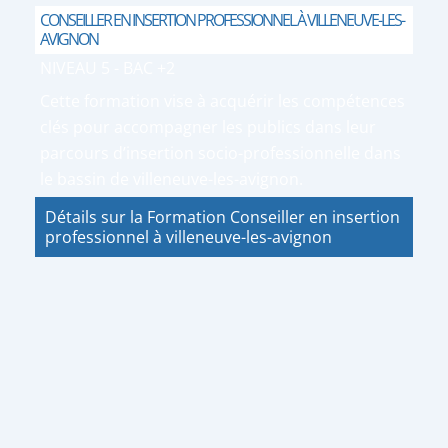
CONSEILLER EN INSERTION PROFESSIONNEL À VILLENEUVE-LES-
AVIGNON
NIVEAU 5 - BAC +2
Cette formation vise à acquérir les compétences
clés pour accompagner les publics dans leur
parcours d’insertion socio-professionnelle dans
le bassin de villeneuve-les-avignon.
Détails sur la Formation Conseiller en insertion
professionnel à villeneuve-les-avignon