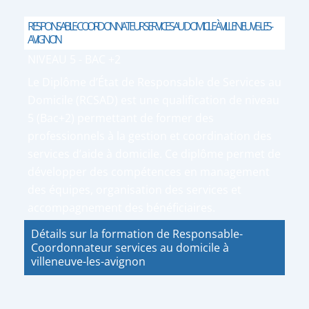
RESPONSABLE-COORDONNATEUR SERVICES AU DOMICILE À VILLENEUVE-LES-
AVIGNON
NIVEAU 5 - BAC +2
Le Diplôme d’État de Responsable de Services au
Domicile (RCSAD) est une qualification de niveau
5 (Bac+2) permettant de former des
professionnels à la gestion et coordination des
services d’aide à domicile. Ce diplôme permet de
développer des compétences en management
des équipes, organisation des services et
accompagnement des bénéficiaires.
Détails sur la formation de Responsable-
Coordonnateur services au domicile à
villeneuve-les-avignon