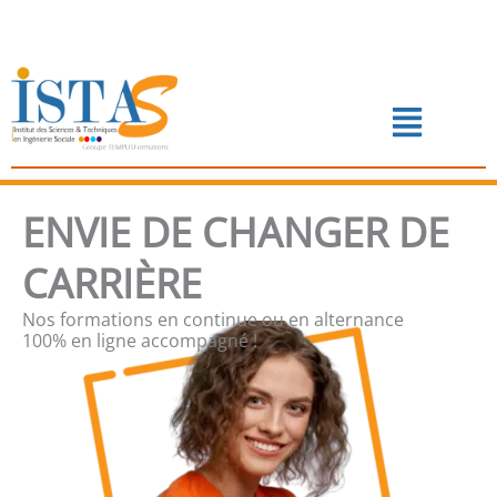
Aller
au
contenu
Menu
📅 PRENDRE RENDEZ-VOUS
ENVIE DE CHANGER DE
CARRIÈRE
Nos formations en continue ou en alternance
100% en ligne accompagné !