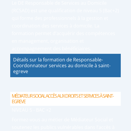
Le DE Responsable de Services au Domicile
(RCSAD) est une qualification de niveau 5 (Bac+2)
qui forme des professionnels à la gestion et
coordination des services à domicile. La
formation permet d’acquérir des compétences
en management, organisation et
accompagnement des bénéficiaires.
Détails sur la formation de Responsable-
Coordonnateur services au domicile à saint-
egreve
MÉDIATEUR SOCIAL ACCÈS AUX DROITS ET SERVICES À SAINT-
EGREVE
NIVEAU 5 - BAC +2
Formez-vous au métier de Médiateur Social et
soutenez les publics vulnérables dans l’accès à