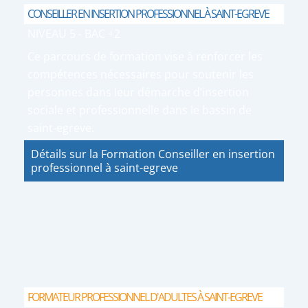
CONSEILLER EN INSERTION PROFESSIONNEL À SAINT-EGREVE
NIVEAU 5 - BAC +2
Ce parcours de formation vise à renforcer les
compétences nécessaires pour soutenir les
personnes dans leur démarche d’insertion
sociale et professionnelle dans le bassin de
saint-egreve.
Détails sur la Formation Conseiller en insertion
professionnel à saint-egreve
FORMATEUR PROFESSIONNEL D'ADULTES À SAINT-EGREVE