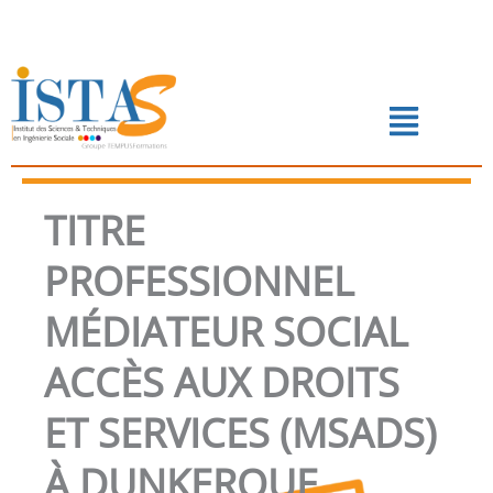
Aller
au
contenu
Menu
📅 PRENDRE RENDEZ-VOUS
TITRE
PROFESSIONNEL
MÉDIATEUR SOCIAL
ACCÈS AUX DROITS
ET SERVICES (MSADS)
À DUNKERQUE