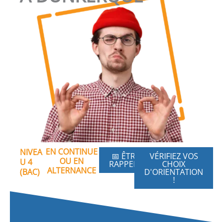
EN CONTINUE
NIVEA
📅 ÊTRE
VÉRIFIEZ VOS
OU EN
U 4
RAPPELÉ
CHOIX
ALTERNANCE
(BAC)
D'ORIENTATION
!