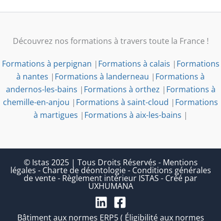
Découvrez nos formations à travers toute la France !
Formations à perpignan
|
Formations à calais
|
Formations
à nantes
|
Formations à landerneau
|
Formations à
andernos-les-bains
|
Formations à orthez
|
Formations à
chemille-en-anjou
|
Formations à saint-cloud
|
Formations
à martigues
|
Formations à aix-les-bains
|
© Istas 2025 | Tous Droits Réservés
-
Mentions
légales
-
Charte de déontologie
-
Conditions générales
de vente
-
Règlement intérieur ISTAS
-
Créé par
UXHUMANA
Bâtiment aux normes ERP5 ( Éligibilité aux normes