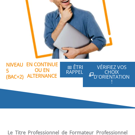
EN CONTINUE
NIVEAU
📅 ÊTRE
VÉRIFIEZ VOS
OU EN
5
RAPPELÉ
CHOIX
ALTERNANCE
(BAC+2)
D'ORIENTATION
!
Le Titre Professionnel de Formateur Professionnel