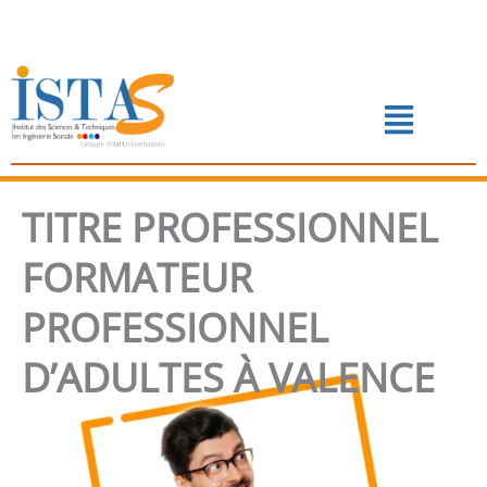
Aller
au
contenu
Menu
📅 PRENDRE RENDEZ-VOUS
TITRE PROFESSIONNEL
FORMATEUR
PROFESSIONNEL
D’ADULTES À VALENCE