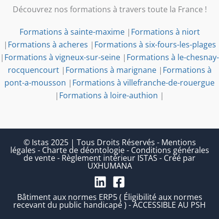
Découvrez nos formations à travers toute la France !
Formations à sainte-maxime
|
Formations à niort
|
Formations à acheres
|
Formations à six-fours-les-plages
|
Formations à vigneux-sur-seine
|
Formations à le-chesnay-
rocquencourt
|
Formations à marignane
|
Formations à
pont-a-mousson
|
Formations à villefranche-de-rouergue
|
Formations à loire-authion
|
© Istas 2025 | Tous Droits Réservés
-
Mentions
légales
-
Charte de déontologie
-
Conditions générales
de vente
-
Règlement intérieur ISTAS
-
Créé par
UXHUMANA
Bâtiment aux normes ERP5 ( Éligibilité aux normes
recevant du public handicapé ) - ACCESSIBLE AU PSH