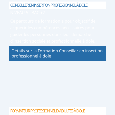
CONSEILLER EN INSERTION PROFESSIONNEL À DOLE
NIVEAU 5 - BAC +2
Ce parcours de formation a pour objectif de
acquérir les compétences nécessaires pour
guider les personnes dans leur démarche
d’insertion sociale et professionnelle à dole.
Détails sur la Formation Conseiller en insertion
professionnel à dole
FORMATEUR PROFESSIONNEL D'ADULTES À DOLE