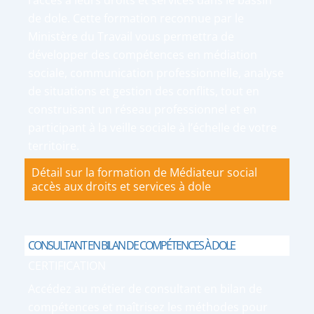
l’accès à leurs droits et services dans le bassin
de dole. Cette formation reconnue par le
Ministère du Travail vous permettra de
développer des compétences en médiation
sociale, communication professionnelle, analyse
de situations et gestion des conflits, tout en
construisant un réseau professionnel et en
participant à la veille sociale à l’échelle de votre
territoire.
Détail sur la formation de Médiateur social
accès aux droits et services à dole
CONSULTANT EN BILAN DE COMPÉTENCES À DOLE
CERTIFICATION
Accédez au métier de consultant en bilan de
compétences et maîtrisez les méthodes pour