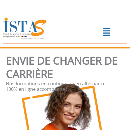
Aller
au
contenu
Menu
📅 PRENDRE RENDEZ-VOUS
ENVIE DE CHANGER DE
CARRIÈRE
Nos formations en continue ou en alternance
100% en ligne accompagné !