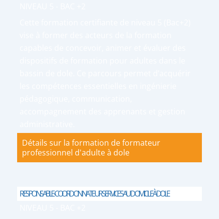
NIVEAU 5 - BAC +2
Cette formation certifiante de niveau 5 (Bac+2)
vise à former des acteurs de la formation
capables de concevoir, animer et évaluer des
dispositifs de formation pour adultes dans le
bassin de dole. Ce parcours permet d’acquérir
les compétences essentielles en ingénierie
pédagogique, communication,
accompagnement des apprenants et gestion
administrative.
Détails sur la formation de formateur
professionnel d'adulte à dole
RESPONSABLE-COORDONNATEUR SERVICES AU DOMICILE À DOLE
NIVEAU 5 - BAC +2