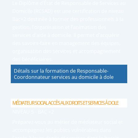
Le Diplôme d’État de Responsable de Services au
Domicile (RCSAD) est une certification de niveau
Bac+2 destinée à former des professionnels à la
gestion, l’organisation et l’animation des
services d’aide à domicile. Il permet d’acquérir
des savoirs-faire en management des équipes,
organisation des services et accompagnement
des bénéficiaires.
Détails sur la formation de Responsable-
Coordonnateur services au domicile à dole
MÉDIATEUR SOCIAL ACCÈS AUX DROITS ET SERVICES À DOLE
NIVEAU 5 - BAC +2
Préparez-vous au métier de médiateur social et
accompagnez les publics vulnérables dans