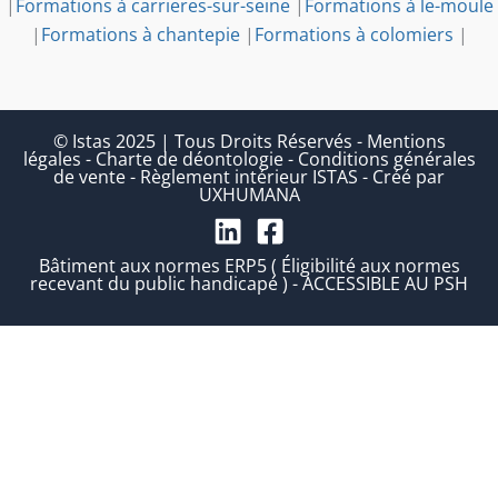
|
Formations à carrieres-sur-seine
|
Formations à le-moule
|
Formations à chantepie
|
Formations à colomiers
|
© Istas 2025 | Tous Droits Réservés
-
Mentions
légales
-
Charte de déontologie
-
Conditions générales
de vente
-
Règlement intérieur ISTAS
-
Créé par
UXHUMANA
Bâtiment aux normes ERP5 ( Éligibilité aux normes
recevant du public handicapé ) - ACCESSIBLE AU PSH