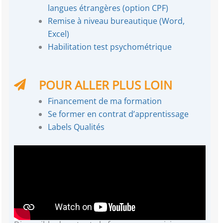
langues étrangères (option CPF)
Remise à niveau bureautique (Word,
Excel)
Habilitation test psychométrique
POUR ALLER PLUS LOIN
Financement de ma formation
Se former en contrat d’apprentissage
Labels Qualités