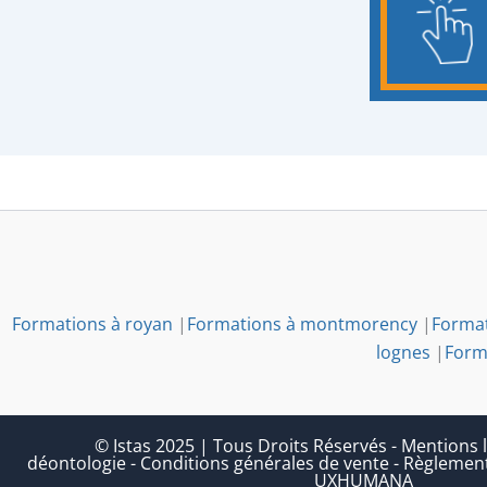
Formations à royan
|
Formations à montmorency
|
Format
lognes
|
Form
© Istas 2025 | Tous Droits Réservés
-
Mentions l
déontologie
-
Conditions générales de vente
-
Règlement
UXHUMANA