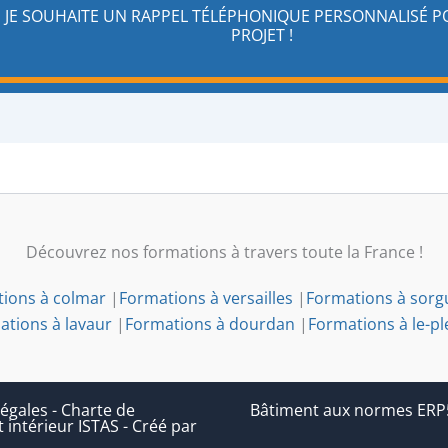
JE SOUHAITE UN RAPPEL TÉLÉPHONIQUE PERSONNALISÉ 
PROJET !
Découvrez nos formations à travers toute la France !
ions à colmar
|
Formations à versailles
|
Formations à sorg
ations à lavaur
|
Formations à dourdan
|
Formations à le-pl
égales
-
Charte de
Bâtiment aux normes ERP5 (
 intérieur ISTAS
-
Créé par