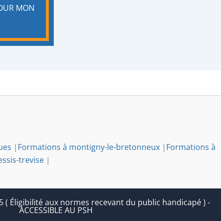
POUR MON
ues
|
Formations à montigny-le-bretonneux
|
Formations à
essis-trevise
|
 Éligibilité aux normes recevant du public handicapé ) -
ACCESSIBLE AU PSH