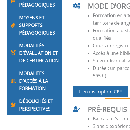
MODE D’ORG
PÉDAGOGIQUES
Formation en alt
MOYENS ET
territoire de ang
SUPPORTS
Formation à dis
PÉDAGOGIQUES
qualifiés
MODALITÉS
Cours enregistré
D’ÉVALUATION ET
Accès à une bib
DE CERTIFICATION
Suivi individual
Durée : un parco
MODALITÉS
595 h)
D’ACCÈS À LA
FORMATION
Lien inscription CPF
DÉBOUCHÉS ET
PRÉ-REQUIS
PERSPECTIVES
Baccalauréat ou 
3 ans d’expérien