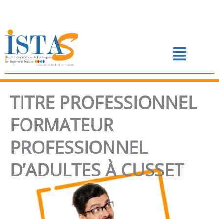
Aller
au
contenu
Menu
📅 PRENDRE RENDEZ-VOUS
TITRE PROFESSIONNEL
FORMATEUR
PROFESSIONNEL
D’ADULTES À CUSSET