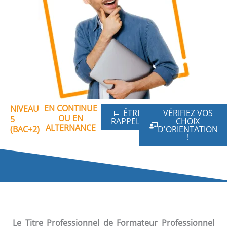
EN CONTINUE
NIVEAU
📅 ÊTRE
VÉRIFIEZ VOS
OU EN
5
RAPPELÉ
CHOIX
ALTERNANCE
(BAC+2)
D'ORIENTATION
!
Le Titre Professionnel de Formateur Professionnel