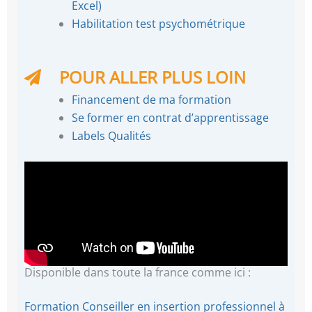
Excel)
Habilitation test psychométrique
POUR ALLER PLUS LOIN
Financement de ma formation
Se former en contrat d’apprentissage
Labels Qualités
Disponible dans toute la france comme ici :
Formation Conseiller en insertion professionnel à