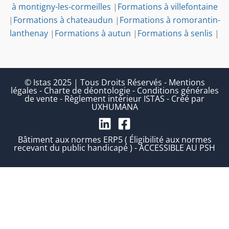
à montigny-les-cormeilles
|
Formations à villefontaine
|
Formations à chateaudun
|
Formations à romorantin-
lanthenay
|
Formations à autun
|
Formations à senlis
|
© Istas 2025 | Tous Droits Réservés
-
Mentions
légales
-
Charte de déontologie
-
Conditions générales
de vente
-
Règlement intérieur ISTAS
-
Créé par
UXHUMANA
Bâtiment aux normes ERP5 ( Éligibilité aux normes
recevant du public handicapé ) - ACCESSIBLE AU PSH