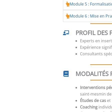
Module 5 : Formalisat
Module 6 : Mise en Prat
PROFIL DES
Experts en inser
Expérience signi
Consultants spé
MODALITÉS 
Interventions p
saint-mesmin de
Études de cas
et 
Coaching
individ