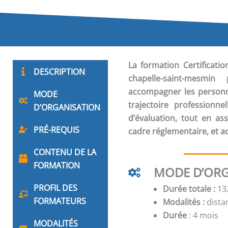
La formation
Certificat
DESCRIPTION
chapelle-saint-mesmi
accompagner les personne
MODE
trajectoire professionne
D’ORGANISATION
d’évaluation, tout en a
PRÉ-REQUIS
cadre réglementaire, et a
CONTENU DE LA
FORMATION
MODE D’ORG
PROFIL DES
Durée totale :
132
FORMATEURS
Modalités :
distan
Durée
: 4 mois
MODALITÉS