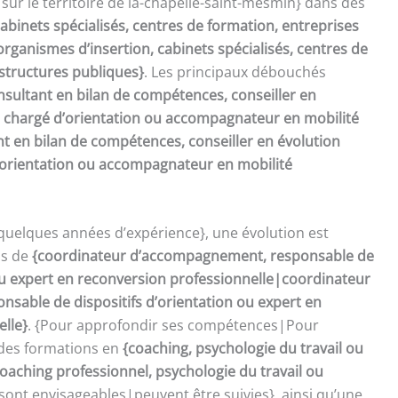
sur le territoire de la-chapelle-saint-mesmin} dans des
abinets spécialisés, centres de formation, entreprises
rganismes d’insertion, cabinets spécialisés, centres de
 structures publiques}
. Les principaux débouchés
nsultant en bilan de compétences, conseiller en
, chargé d’orientation ou accompagnateur en mobilité
t en bilan de compétences, conseiller en évolution
d’orientation ou accompagnateur en mobilité
quelques années d’expérience}, une évolution est
ns de
{coordinateur d’accompagnement, responsable de
 ou expert en reconversion professionnelle|coordinateur
sable de dispositifs d’orientation ou expert en
elle}
. {Pour approfondir ses compétences|Pour
 des formations en
{coaching, psychologie du travail ou
oaching professionnel, psychologie du travail ou
sont envisageables|peuvent être suivies}, ainsi qu’une