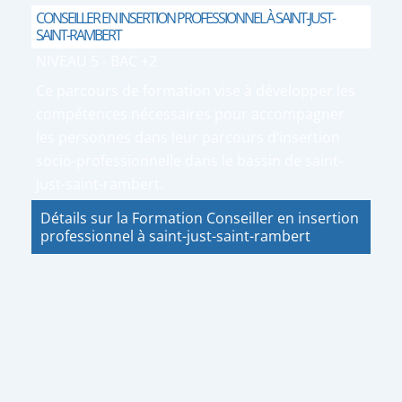
CONSEILLER EN INSERTION PROFESSIONNEL À SAINT-JUST-
SAINT-RAMBERT
NIVEAU 5 - BAC +2
Ce parcours de formation vise à développer les
compétences nécessaires pour accompagner
les personnes dans leur parcours d’insertion
socio-professionnelle dans le bassin de saint-
just-saint-rambert.
Détails sur la Formation Conseiller en insertion
professionnel à saint-just-saint-rambert