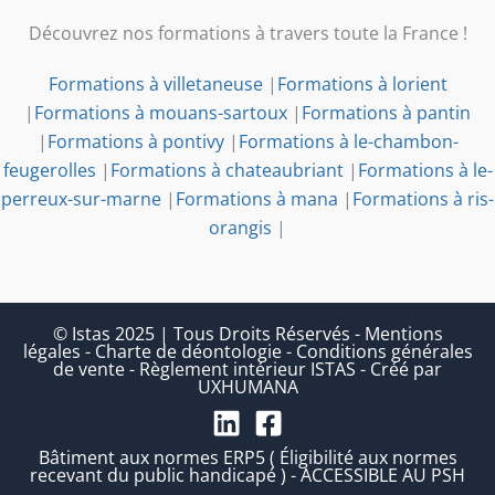
Découvrez nos formations à travers toute la France !
Formations à villetaneuse
|
Formations à lorient
|
Formations à mouans-sartoux
|
Formations à pantin
|
Formations à pontivy
|
Formations à le-chambon-
feugerolles
|
Formations à chateaubriant
|
Formations à le-
perreux-sur-marne
|
Formations à mana
|
Formations à ris-
orangis
|
© Istas 2025 | Tous Droits Réservés
-
Mentions
légales
-
Charte de déontologie
-
Conditions générales
de vente
-
Règlement intérieur ISTAS
-
Créé par
UXHUMANA
Bâtiment aux normes ERP5 ( Éligibilité aux normes
recevant du public handicapé ) - ACCESSIBLE AU PSH