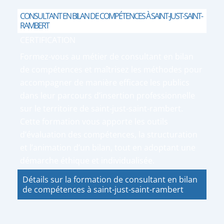
CONSULTANT EN BILAN DE COMPÉTENCES À SAINT-JUST-SAINT-
RAMBERT
CERTIFICATION
Formez-vous au métier de consultant en bilan
de compétences et maîtrisez les méthodes pour
accompagner de manière efficace les publics
dans leur parcours d’insertion professionnelle
sur le territoire de saint-just-saint-rambert.
Cette formation vous apporte les outils
d’évaluation des compétences, la structuration
et l’animation d’un bilan, tout en adoptant une
démarche éthique et individualisée.
Détails sur la formation de consultant en bilan
de compétences à saint-just-saint-rambert