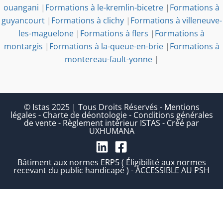
ouangani
|
Formations à le-kremlin-bicetre
|
Formations à
guyancourt
|
Formations à clichy
|
Formations à villeneuve-
les-maguelone
|
Formations à flers
|
Formations à
montargis
|
Formations à la-queue-en-brie
|
Formations à
montereau-fault-yonne
|
© Istas 2025 | Tous Droits Réservés
-
Mentions
légales
-
Charte de déontologie
-
Conditions générales
de vente
-
Règlement intérieur ISTAS
-
Créé par
UXHUMANA
Bâtiment aux normes ERP5 ( Éligibilité aux normes
recevant du public handicapé ) - ACCESSIBLE AU PSH