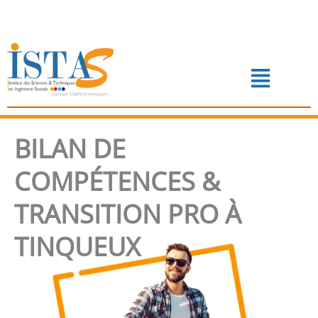
Aller
au
contenu
Menu
📅 PRENDRE RENDEZ-VOUS
BILAN DE
COMPÉTENCES &
TRANSITION PRO À
TINQUEUX