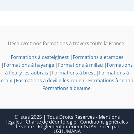
Découvrez nos formations à travers toute la France !
Formations à castelginest
|
Formations à etampes
|
Formations à hayange
|
Formations à millau
|
Formations
à fleury-les-aubrais
|
Formations à brest
|
Formations à
croix
|
Formations à deville-les-rouen
|
Formations à cenon
|
Formations à beaune
|
© Istas 2025 | Tous Droits Réservés
-
Mentions
légales
-
Charte de déontologie
-
Conditions générales
de vente
-
Règlement intérieur ISTAS
-
Créé par
UXHUMANA