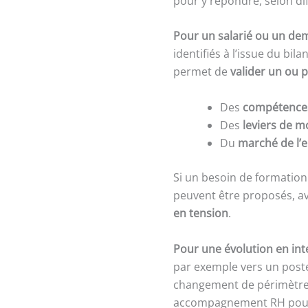
pour y répondre, selon dif
Pour un salarié ou un de
identifiés à l’issue du bi
permet de
valider un ou 
Des
compétences
Des
leviers de m
Du
marché de l’e
Si un besoin de formation
peuvent être proposés, a
en tension
.
Pour une évolution en int
par exemple vers un poste
changement de périmètre. 
accompagnement RH pour a