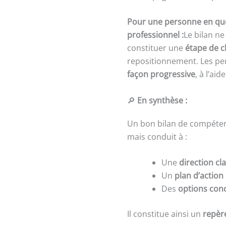
Pour une personne en qu
professionnel :
Le bilan n
constituer une
étape de c
repositionnement. Les per
façon progressive
, à l’ai
🔎
En synthèse :
Un bon bilan de compéten
mais conduit à :
Une
direction cla
Un
plan d’actio
Des
options conc
Il constitue ainsi un
repèr