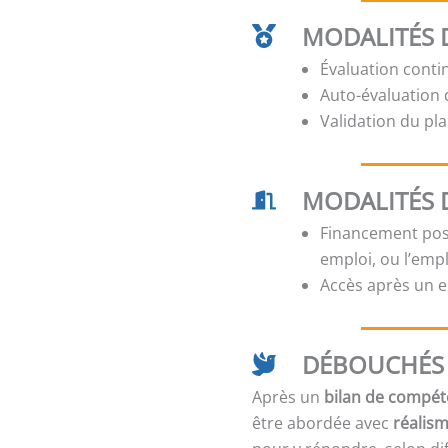
MODALITÉS D
Évaluation conti
Auto-évaluation d
Validation du pla
MODALITÉS 
Financement poss
emploi, ou l’emp
Accès après un e
DÉBOUCHÉS 
Après un
bilan de compé
être abordée avec
réalis