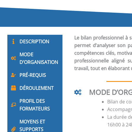
Le
bilan professionnel
à s
DESCRIPTION
permet d’analyser son par
compétences clés, motivati
MODE
professionnelle aligné 
D’ORGANISATION
travail, tout en élaborant
PRÉ-REQUIS
DÉROULEMENT
MODE D’ORG
PROFIL DES
Bilan de c
FORMATEURS
Accompagne
La durée d
MOYENS ET
16h00 à 24h
SUPPORTS