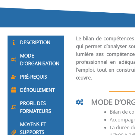
Le
bilan de compétences
DESCRIPTION
qui permet d’analyser so
lumière ses compétences,
MODE
professionnel en adéqua
D’ORGANISATION
l’emploi, tout en constr
PRÉ-REQUIS
œuvre.
DÉROULEMENT
MODE D’ORG
PROFIL DES
FORMATEURS
Bilan de c
Accompagne
MOYENS ET
La durée d
SUPPORTS