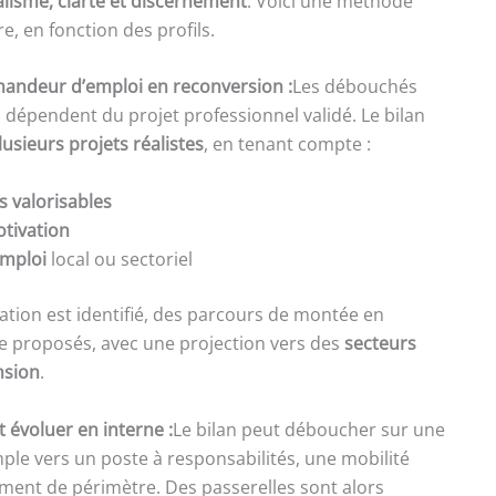
alisme, clarté et discernement
. Voici une méthode
, en fonction des profils.
mandeur d’emploi en reconversion :
Les débouchés
lan dépendent du projet professionnel validé. Le bilan
lusieurs projets réalistes
, en tenant compte :
 valorisables
otivation
emploi
local ou sectoriel
tion est identifié, des parcours de montée en
 proposés, avec une projection vers des
secteurs
nsion
.
 évoluer en interne :
Le bilan peut déboucher sur une
mple vers un poste à responsabilités, une mobilité
ment de périmètre. Des passerelles sont alors