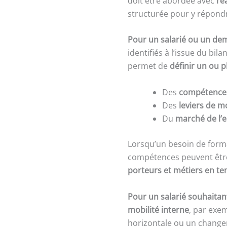
doit être abordée avec
ré
structurée pour y répondre
Pour un salarié ou un de
identifiés à l’issue du bi
permet de
définir un ou p
Des
compétences
Des
leviers de m
Du
marché de l’
Lorsqu’un besoin de forma
compétences peuvent être
porteurs et métiers en te
Pour un salarié souhaitant
mobilité interne
, par exe
horizontale ou un change