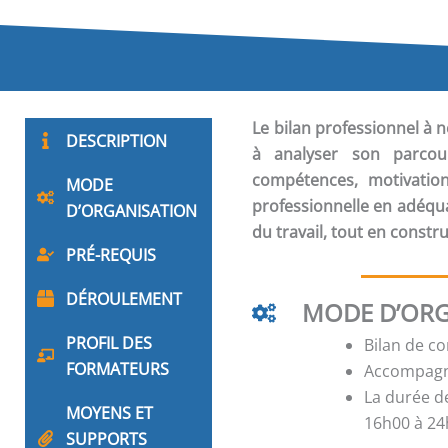
Le
bilan professionnel
à n
DESCRIPTION
à analyser son parcour
compétences, motivations
MODE
professionnelle en adéqua
D’ORGANISATION
du travail, tout en constr
PRÉ-REQUIS
DÉROULEMENT
MODE D’ORG
PROFIL DES
Bilan de c
FORMATEURS
Accompagne
La durée d
MOYENS ET
16h00 à 24h
SUPPORTS