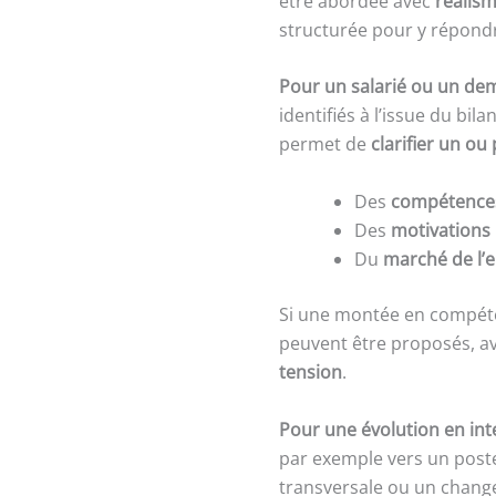
être abordée avec
réalism
structurée pour y répondr
Pour un salarié ou un de
identifiés à l’issue du bi
permet de
clarifier un ou
Des
compétences
Des
motivations
Du
marché de l’e
Si une montée en compéte
peuvent être proposés, a
tension
.
Pour une évolution en int
par exemple vers un poste
transversale ou un chang