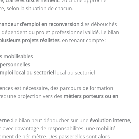
e, clarté et discernement
. Voici une approche
e, selon la situation de chacun.
mandeur d’emploi en reconversion :
Les débouchés
lan dépendent du projet professionnel validé. Le bilan
 plusieurs projets réalistes
, en tenant compte :
 mobilisables
 personnelles
mploi local ou sectoriel
local ou sectoriel
nces est nécessaire, des parcours de formation
vec une projection vers des
métiers porteurs ou en
erne :
Le bilan peut déboucher sur une
évolution interne
,
 avec davantage de responsabilités, une mobilité
ement de périmètre. Des passerelles sont alors