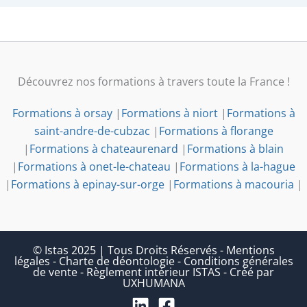
Découvrez nos formations à travers toute la France !
Formations à orsay
|
Formations à niort
|
Formations à
saint-andre-de-cubzac
|
Formations à florange
|
Formations à chateaurenard
|
Formations à blain
|
Formations à onet-le-chateau
|
Formations à la-hague
|
Formations à epinay-sur-orge
|
Formations à macouria
|
© Istas 2025 | Tous Droits Réservés
-
Mentions
légales
-
Charte de déontologie
-
Conditions générales
de vente
-
Règlement intérieur ISTAS
-
Créé par
UXHUMANA