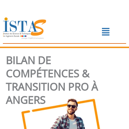
Aller
au
contenu
Menu
📅 PRENDRE RENDEZ-VOUS
BILAN DE
COMPÉTENCES &
TRANSITION PRO À
ANGERS