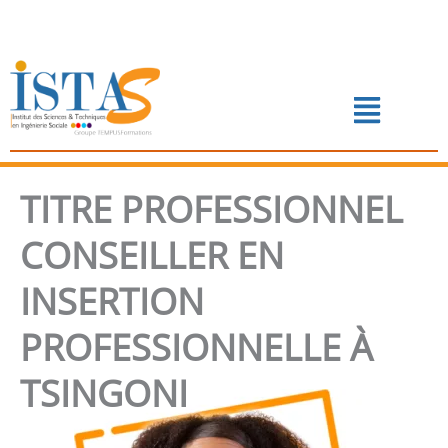
Aller
au
contenu
Menu
📅 PRENDRE RENDEZ-VOUS
TITRE PROFESSIONNEL
CONSEILLER EN
INSERTION
PROFESSIONNELLE À
TSINGONI