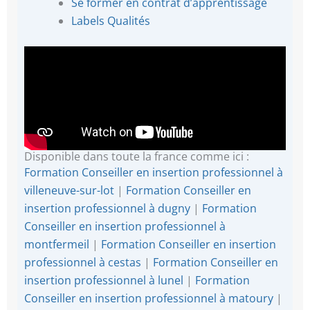
Se former en contrat d’apprentissage
Labels Qualités
Disponible dans toute la france comme ici :
Formation Conseiller en insertion professionnel à
villeneuve-sur-lot
|
Formation Conseiller en
insertion professionnel à dugny
|
Formation
Conseiller en insertion professionnel à
montfermeil
|
Formation Conseiller en insertion
professionnel à cestas
|
Formation Conseiller en
insertion professionnel à lunel
|
Formation
Conseiller en insertion professionnel à matoury
|