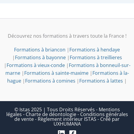
Découvrez nos formations à travers toute la France !
Formations à briancon
|
Formations à hendaye
|
Formations à bayonne
|
Formations à treillieres
|
Formations à vieux-conde
|
Formations à bonneuil-sur-
marne
|
Formations à sainte-maxime
|
Formations à la-
hague
|
Formations à comines
|
Formations à lattes
|
© Istas 2025 | Tous Droits Réservés
-
Mentions
légales
-
Charte de déontologie
-
Conditions générales
de vente
-
Règlement intérieur ISTAS
-
Créé par
UXHUMANA