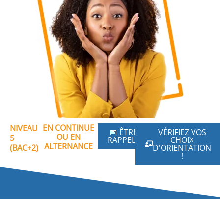
EN CONTINUE
NIVEAU
📅 ÊTRE
VÉRIFIEZ VOS
OU EN
5
RAPPELÉ
CHOIX
ALTERNANCE
(BAC+2)
D'ORIENTATION
!