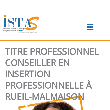
Aller
au
contenu
Menu
📅 PRENDRE RENDEZ-VOUS
TITRE PROFESSIONNEL
CONSEILLER EN
INSERTION
PROFESSIONNELLE À
RUEIL-MALMAISON