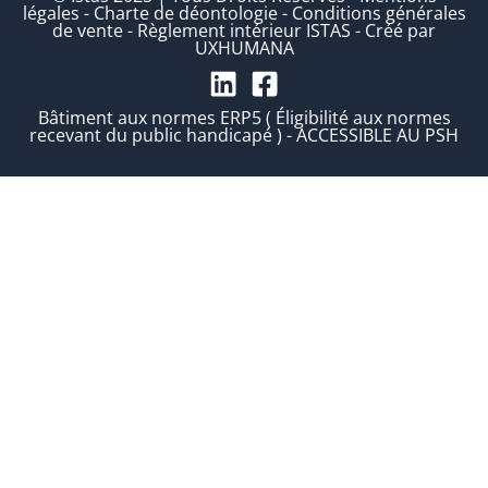
légales
-
Charte de déontologie
-
Conditions générales
de vente
-
Règlement intérieur ISTAS
-
Créé par
UXHUMANA
Bâtiment aux normes ERP5 ( Éligibilité aux normes
recevant du public handicapé ) - ACCESSIBLE AU PSH