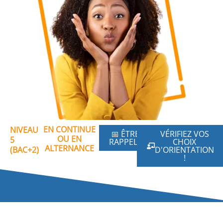
EN CONTINUE
NIVEAU
📅 ÊTRE
VÉRIFIEZ VOS
OU EN
5
RAPPELÉ
CHOIX
ALTERNANCE
(BAC+2)
D'ORIENTATION
!