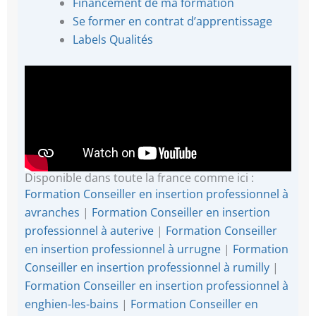
Financement de ma formation
Se former en contrat d’apprentissage
Labels Qualités
Disponible dans toute la france comme ici :
Formation Conseiller en insertion professionnel à
avranches
|
Formation Conseiller en insertion
professionnel à auterive
|
Formation Conseiller
en insertion professionnel à urrugne
|
Formation
Conseiller en insertion professionnel à rumilly
|
Formation Conseiller en insertion professionnel à
enghien-les-bains
|
Formation Conseiller en