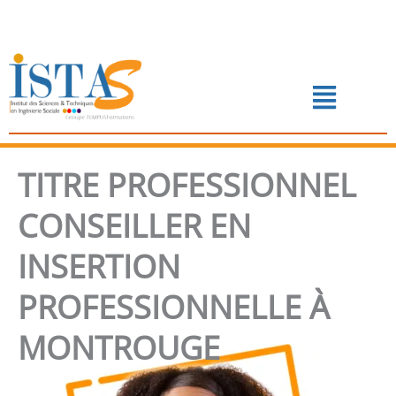
Aller
au
contenu
Menu
📅 PRENDRE RENDEZ-VOUS
TITRE PROFESSIONNEL
CONSEILLER EN
INSERTION
PROFESSIONNELLE À
MONTROUGE