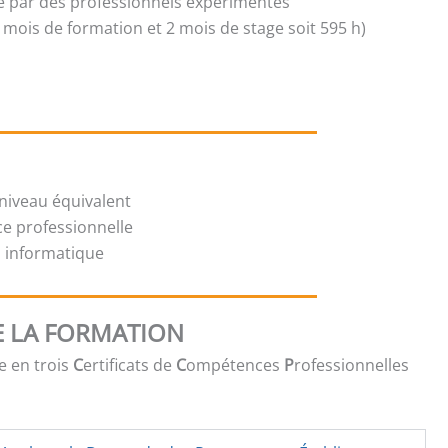
isé par des professionnels expérimentés
5 mois de formation et 2 mois de stage soit 595 h)
niveau équivalent
ce professionnelle
il informatique
 LA FORMATION
e en trois
C
ertificats de
C
ompétences
P
rofessionnelles