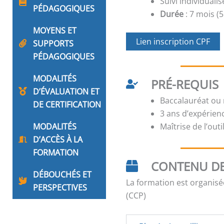
Suivi individual
PÉDAGOGIQUES
Durée
: 7 mois (
MOYENS ET
Lien inscription CPF
SUPPORTS
PÉDAGOGIQUES
MODALITÉS
PRÉ-REQUIS
D’ÉVALUATION ET
Baccalauréat ou 
DE CERTIFICATION
3 ans d’expérien
MODALITÉS
Maîtrise de l’out
D’ACCÈS À LA
FORMATION
CONTENU DE
DÉBOUCHÉS ET
La formation est organisé
PERSPECTIVES
(CCP)