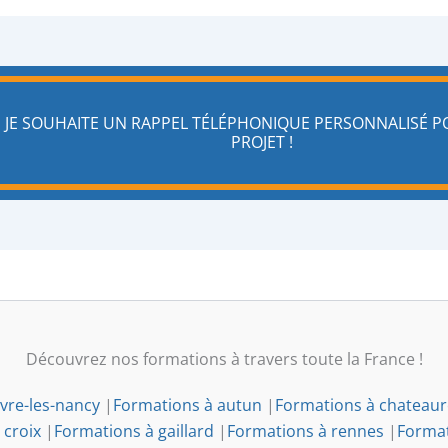
JE SOUHAITE UN RAPPEL TÉLÉPHONIQUE PERSONNALISÉ 
PROJET !
Découvrez nos formations à travers toute la France !
vre-les-nancy
|
Formations à autun
|
Formations à chateau
 croix
|
Formations à gaillard
|
Formations à rennes
|
Format