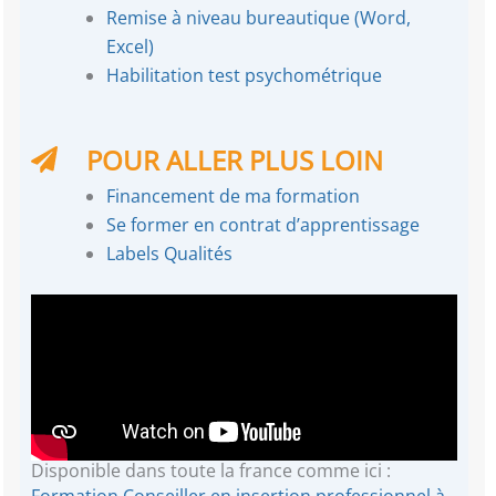
Remise à niveau bureautique (Word,
Excel)
Habilitation test psychométrique
POUR ALLER PLUS LOIN
Financement de ma formation
Se former en contrat d’apprentissage
Labels Qualités
Disponible dans toute la france comme ici :
Formation Conseiller en insertion professionnel à