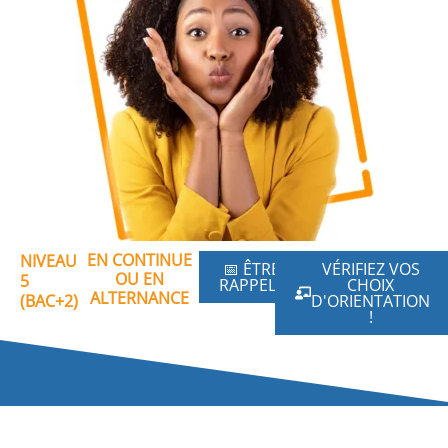
EN CONTINUE
NIVEAU
📅 ÊTRE
VÉRIFIEZ VOS
OU EN
5
RAPPELÉ
CHOIX
ALTERNANCE
(BAC+2)
D'ORIENTATION
!