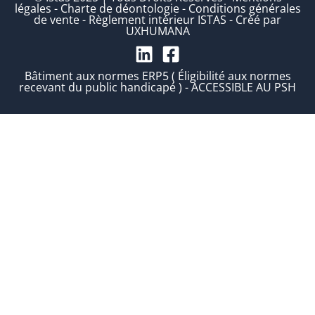
légales
-
Charte de déontologie
-
Conditions générales
de vente
-
Règlement intérieur ISTAS
-
Créé par
UXHUMANA
Bâtiment aux normes ERP5 ( Éligibilité aux normes
recevant du public handicapé ) - ACCESSIBLE AU PSH