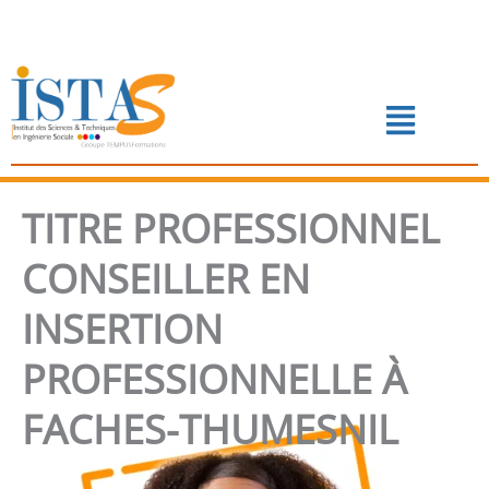
Aller
au
contenu
Menu
📅 PRENDRE RENDEZ-VOUS
TITRE PROFESSIONNEL
CONSEILLER EN
INSERTION
PROFESSIONNELLE À
FACHES-THUMESNIL