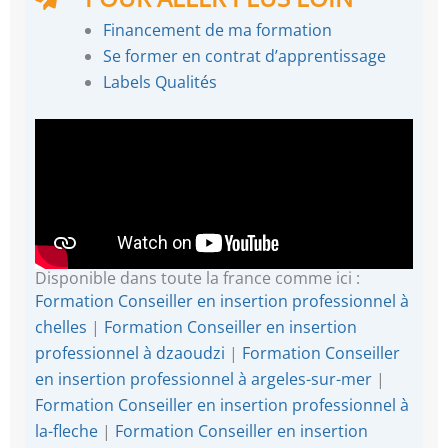
Financement de ma formation
Se former en contrat d’apprentissage
Labels Qualités
Disponible dans toute la france comme ici :
Formation Conseiller en insertion professionnel à
chelles
|
Formation Conseiller en insertion
professionnel à dzaoudzi
|
Formation Conseiller
en insertion professionnel à argeles-sur-mer
|
Formation Conseiller en insertion professionnel à
la-fleche
|
Formation Conseiller en insertion