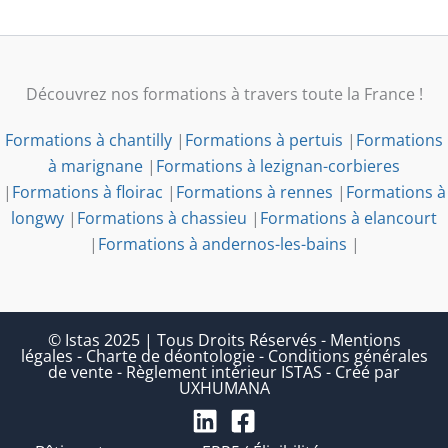
Découvrez nos formations à travers toute la France !
Formations à chantilly
|
Formations à pertuis
|
Formations
à marignane
|
Formations à lezignan-corbieres
|
Formations à floirac
|
Formations à rennes
|
Formations à
longwy
|
Formations à chassieu
|
Formations à elancourt
|
Formations à andernos-les-bains
|
© Istas 2025 | Tous Droits Réservés
-
Mentions
légales
-
Charte de déontologie
-
Conditions générales
de vente
-
Règlement intérieur ISTAS
-
Créé par
UXHUMANA