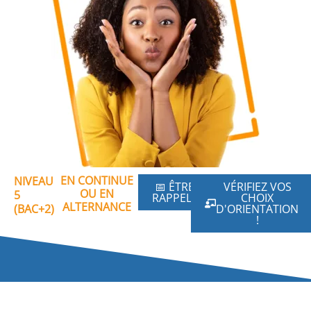
EN CONTINUE
NIVEAU
📅 ÊTRE
VÉRIFIEZ VOS
OU EN
5
RAPPELÉ
CHOIX
ALTERNANCE
(BAC+2)
D'ORIENTATION
!