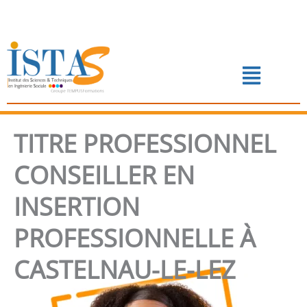
Aller
au
contenu
Menu
📅 PRENDRE RENDEZ-VOUS
TITRE PROFESSIONNEL
CONSEILLER EN
INSERTION
PROFESSIONNELLE À
CASTELNAU-LE-LEZ