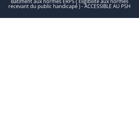
Bâtiment aux normes ERP5 ( Éligibilité aux normes
recevant du public handicapé ) - ACCESSIBLE AU PSH