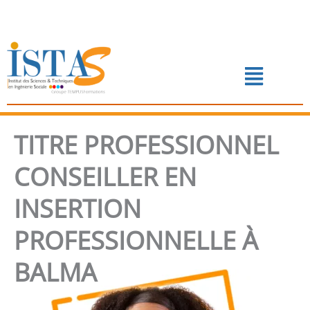
Aller
au
contenu
Menu
📅 PRENDRE RENDEZ-VOUS
TITRE PROFESSIONNEL
CONSEILLER EN
INSERTION
PROFESSIONNELLE À
BALMA