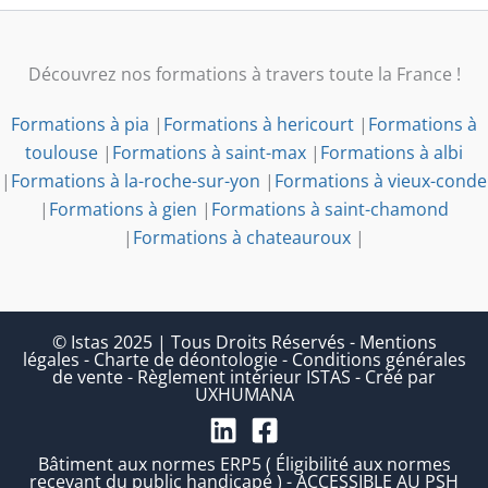
Découvrez nos formations à travers toute la France !
Formations à pia
|
Formations à hericourt
|
Formations à
toulouse
|
Formations à saint-max
|
Formations à albi
|
Formations à la-roche-sur-yon
|
Formations à vieux-conde
|
Formations à gien
|
Formations à saint-chamond
|
Formations à chateauroux
|
© Istas 2025 | Tous Droits Réservés
-
Mentions
légales
-
Charte de déontologie
-
Conditions générales
de vente
-
Règlement intérieur ISTAS
-
Créé par
UXHUMANA
Bâtiment aux normes ERP5 ( Éligibilité aux normes
recevant du public handicapé ) - ACCESSIBLE AU PSH