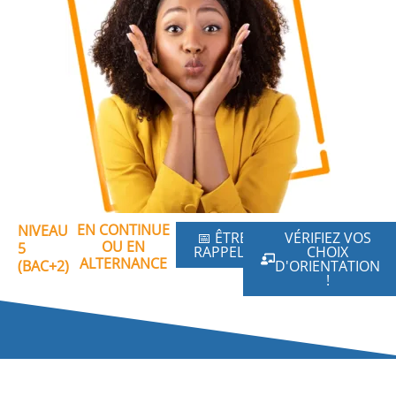
EN CONTINUE
NIVEAU
📅 ÊTRE
VÉRIFIEZ VOS
OU EN
5
RAPPELÉ
CHOIX
ALTERNANCE
(BAC+2)
D'ORIENTATION
!