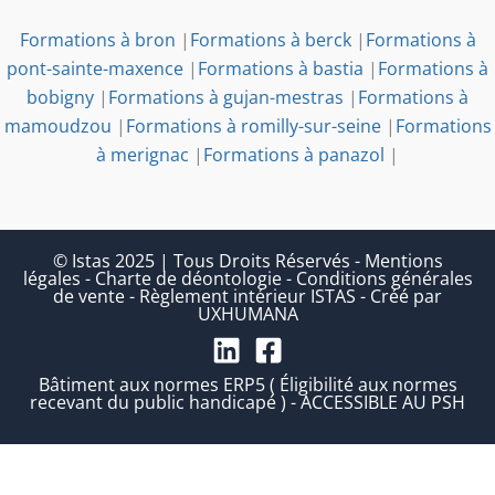
Formations à bron
|
Formations à berck
|
Formations à
pont-sainte-maxence
|
Formations à bastia
|
Formations à
bobigny
|
Formations à gujan-mestras
|
Formations à
mamoudzou
|
Formations à romilly-sur-seine
|
Formations
à merignac
|
Formations à panazol
|
© Istas 2025 | Tous Droits Réservés
-
Mentions
légales
-
Charte de déontologie
-
Conditions générales
de vente
-
Règlement intérieur ISTAS
-
Créé par
UXHUMANA
Bâtiment aux normes ERP5 ( Éligibilité aux normes
recevant du public handicapé ) - ACCESSIBLE AU PSH