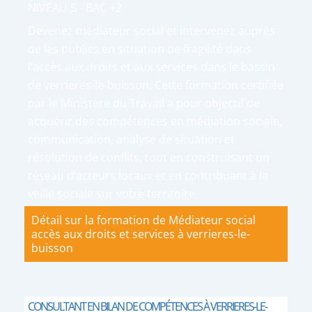
NIVEAU 5 - BAC +2
Devenez médiateur social et intervenez auprès
de les publics en situation de fragilité dans
l’accès aux droits et aux services dans le bassin
de verrieres-le-buisson. Cette formation certifiée
par le Ministère du Travail a pour objectif de
acquérir des compétences en médiation sociale,
communication, analyse de situation et
résolution de conflits, tout en construisant un
réseau d’acteurs locaux et en contribuant à la
veille sociale sur votre territoire.
Détail sur la formation de Médiateur social
accès aux droits et services à verrieres-le-
buisson
CONSULTANT EN BILAN DE COMPÉTENCES À VERRIERES-LE-