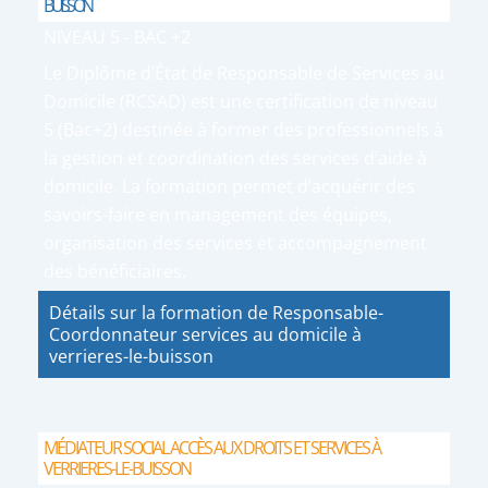
BUISSON
NIVEAU 5 - BAC +2
Le Diplôme d’État de Responsable de Services au
Domicile (RCSAD) est une certification de niveau
5 (Bac+2) destinée à former des professionnels à
la gestion et coordination des services d’aide à
domicile. La formation permet d’acquérir des
savoirs-faire en management des équipes,
organisation des services et accompagnement
des bénéficiaires.
Détails sur la formation de Responsable-
Coordonnateur services au domicile à
verrieres-le-buisson
MÉDIATEUR SOCIAL ACCÈS AUX DROITS ET SERVICES À
VERRIERES-LE-BUISSON