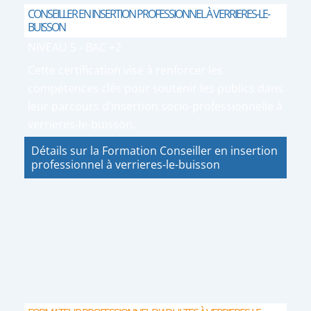
CONSEILLER EN INSERTION PROFESSIONNEL À VERRIERES-LE-
BUISSON
NIVEAU 5 - BAC +2
Cette certification vise à renforcer les
compétences clés pour soutenir les publics dans
leur parcours d’insertion socio-professionnelle à
verrieres-le-buisson.
Détails sur la Formation Conseiller en insertion
professionnel à verrieres-le-buisson