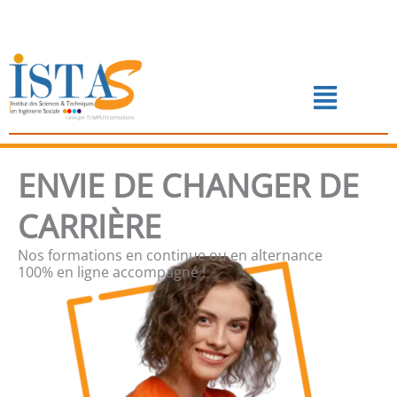
Aller
au
contenu
Menu
📅 PRENDRE RENDEZ-VOUS
ENVIE DE CHANGER DE
CARRIÈRE
Nos formations en continue ou en alternance
100% en ligne accompagné !