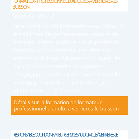
FORMATEUR PROFESSIONNEL D'ADULTES À VERRIERES-LE-
BUISSON
NIVEAU 5 - BAC +2
Cette formation diplômante de niveau 5 (Bac+2)
vise à former des professionnels capables de
concevoir, animer et piloter des dispositifs de
formation pour adultes sur le territoire de
verrieres-le-buisson. Elle permet d’acquérir les
compétences essentielles en ingénierie
pédagogique, communication professionnelle,
accompagnement des apprenants et gestion
administrative de la formation.
Détails sur la formation de formateur
professionnel d'adulte à verrieres-le-buisson
RESPONSABLE-COORDONNATEUR SERVICES AU DOMICILE À VERRIERES-LE-