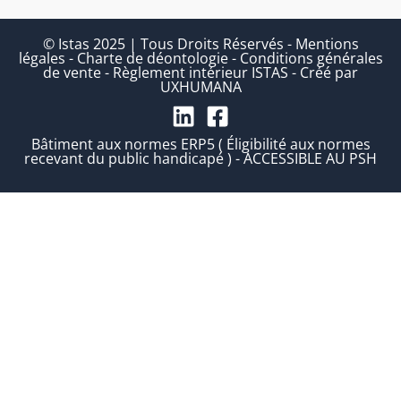
© Istas 2025 | Tous Droits Réservés
-
Mentions
légales
-
Charte de déontologie
-
Conditions générales
de vente
-
Règlement intérieur ISTAS
-
Créé par
UXHUMANA
Bâtiment aux normes ERP5 ( Éligibilité aux normes
recevant du public handicapé ) - ACCESSIBLE AU PSH