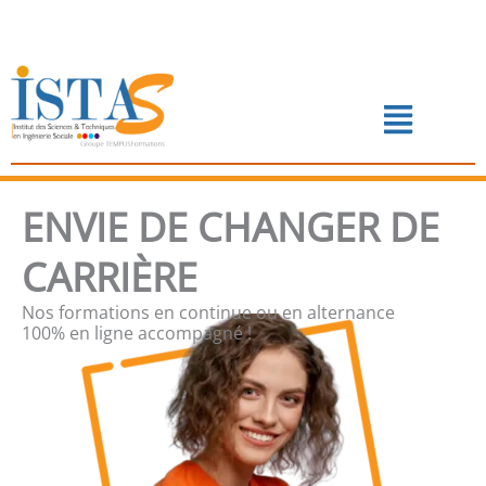
Aller
au
contenu
Menu
📅 PRENDRE RENDEZ-VOUS
ENVIE DE CHANGER DE
CARRIÈRE
Nos formations en continue ou en alternance
100% en ligne accompagné !