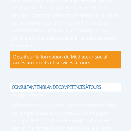
tours. Cette formation certifiante vous permet
de acquérir des compétences en médiation
sociale, communication professionnelle, analyse
de situations et gestion des conflits, tout en
construisant un réseau professionnel et en
participant à la veille sociale à l’échelle de votre
territoire.
Détail sur la formation de Médiateur social
accès aux droits et services à tours
CONSULTANT EN BILAN DE COMPÉTENCES À TOURS
CERTIFICATION
Préparez-vous au métier de consultant en bilan
de compétences et apprenez à accompagner
avec professionnalisme les publics dans leur
démarche d’insertion professionnelle à tours.