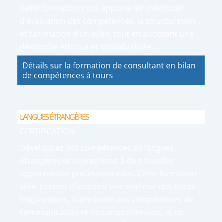
Cette formation vous apporte les méthodes
d’évaluation des compétences, la structuration
et l’animation d’un bilan, tout en adoptant une
démarche éthique et individualisée.
Détails sur la formation de consultant en bilan
de compétences à tours
LANGUES ÉTRANGÈRES
CERTIFICATION
Développez vos compétences en langues
étrangères et ouvrez-vous à de nouvelles
opportunités professionnelles. Cette formation
vous permet d’acquérir une maîtrise des bases
linguistiques, d’améliorer vos compétences de
communication et de compréhension, et de