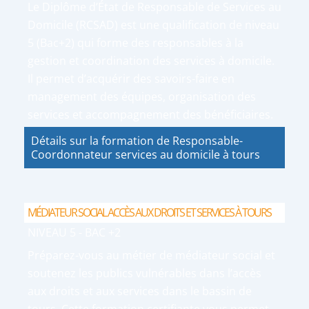
Le Diplôme d’État de Responsable de Services au
Domicile (RCSAD) est une qualification de niveau
5 (Bac+2) qui forme des responsables à la
gestion et coordination des services à domicile.
Il permet d’acquérir des savoirs-faire en
management des équipes, organisation des
services et accompagnement des bénéficiaires.
Détails sur la formation de Responsable-
Coordonnateur services au domicile à tours
MÉDIATEUR SOCIAL ACCÈS AUX DROITS ET SERVICES À TOURS
NIVEAU 5 - BAC +2
Préparez-vous au métier de médiateur social et
soutenez les publics vulnérables dans l’accès
aux droits et aux services dans le bassin de