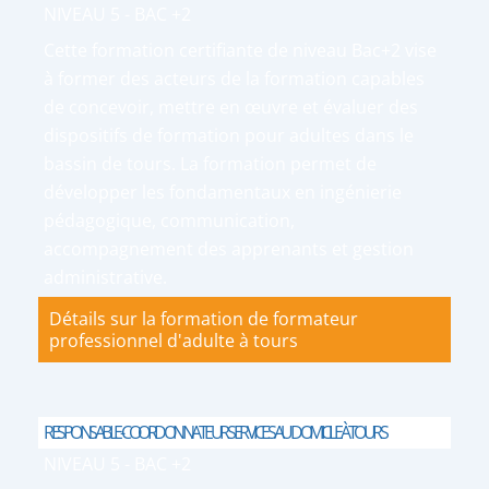
NIVEAU 5 - BAC +2
Cette formation certifiante de niveau Bac+2 vise
à former des acteurs de la formation capables
de concevoir, mettre en œuvre et évaluer des
dispositifs de formation pour adultes dans le
bassin de tours. La formation permet de
développer les fondamentaux en ingénierie
pédagogique, communication,
accompagnement des apprenants et gestion
administrative.
Détails sur la formation de formateur
professionnel d'adulte à tours
RESPONSABLE-COORDONNATEUR SERVICES AU DOMICILE À TOURS
NIVEAU 5 - BAC +2