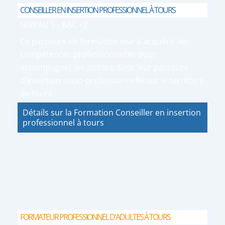
CONSEILLER EN INSERTION PROFESSIONNEL À TOURS
NIVEAU 5 - BAC +2
Ce parcours de formation vise à acquérir les
compétences professionnelles pour
accompagner les publics dans leur parcours
d’insertion socio-professionnelle sur le territoire
de tours.
Détails sur la Formation Conseiller en insertion
professionnel à tours
FORMATEUR PROFESSIONNEL D'ADULTES À TOURS