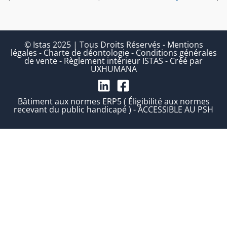
© Istas 2025 | Tous Droits Réservés
-
Mentions
légales
-
Charte de déontologie
-
Conditions générales
de vente
-
Règlement intérieur ISTAS
-
Créé par
UXHUMANA
Bâtiment aux normes ERP5 ( Éligibilité aux normes
recevant du public handicapé ) - ACCESSIBLE AU PSH