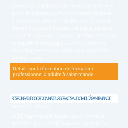
Ce parcours diplômant de niveau 5 (Bac+2) vise
à former des acteurs de la formation capables
de concevoir, animer et évaluer des actions de
formation pour adultes dans le bassin de saint-
mande. Elle permet d’acquérir les fondamentaux
en ingénierie pédagogique, communication,
accompagnement des apprenants et gestion
administrative.
Détails sur la formation de formateur
professionnel d'adulte à saint-mande
RESPONSABLE-COORDONNATEUR SERVICES AU DOMICILE À SAINT-MANDE
NIVEAU 5 - BAC +2
Le DE Responsable de Services au Domicile
(RCSAD) est une certification de niveau Bac+2