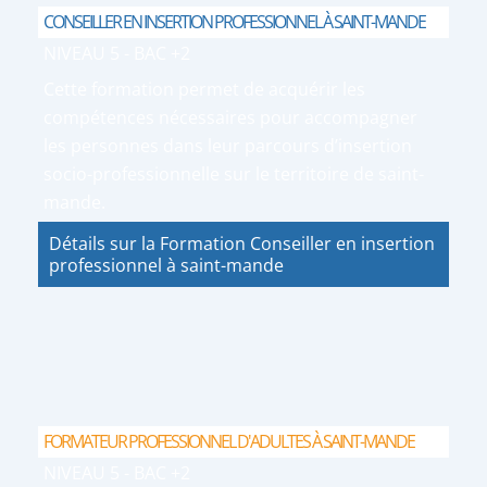
CONSEILLER EN INSERTION PROFESSIONNEL À SAINT-MANDE
NIVEAU 5 - BAC +2
Cette formation permet de acquérir les
compétences nécessaires pour accompagner
les personnes dans leur parcours d’insertion
socio-professionnelle sur le territoire de saint-
mande.
Détails sur la Formation Conseiller en insertion
professionnel à saint-mande
FORMATEUR PROFESSIONNEL D'ADULTES À SAINT-MANDE
NIVEAU 5 - BAC +2