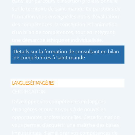
dans leur parcours d’insertion professionnelle
sur le territoire de saint-mande. Ce parcours de
formation vous enseigne les outils d’évaluation
des compétences, la conception et l’animation
d’un bilan de compétences, tout en intégrant
une démarche éthique et individualisée.
Détails sur la formation de consultant en bilan
de compétences à saint-mande
LANGUES ÉTRANGÈRES
CERTIFICATION
Développez vos compétences en langues
étrangères et ouvrez-vous à de nouvelles
opportunités professionnelles. Cette formation
vous permet d’acquérir une maîtrise des bases
linguistiques, d’améliorer vos compétences de