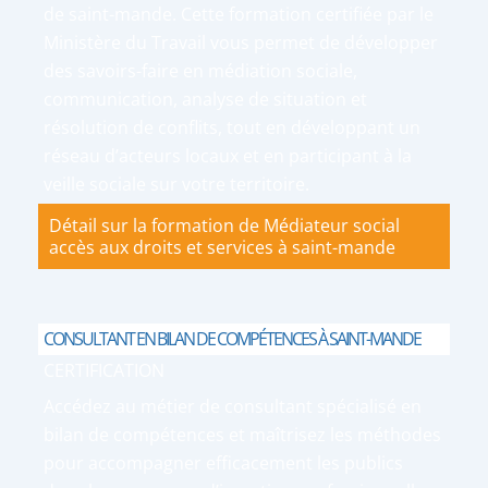
de saint-mande. Cette formation certifiée par le
Ministère du Travail vous permet de développer
des savoirs-faire en médiation sociale,
communication, analyse de situation et
résolution de conflits, tout en développant un
réseau d’acteurs locaux et en participant à la
veille sociale sur votre territoire.
Détail sur la formation de Médiateur social
accès aux droits et services à saint-mande
CONSULTANT EN BILAN DE COMPÉTENCES À SAINT-MANDE
CERTIFICATION
Accédez au métier de consultant spécialisé en
bilan de compétences et maîtrisez les méthodes
pour accompagner efficacement les publics