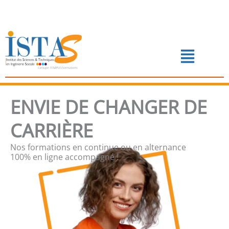
Aller
au
contenu
Menu
📅 PRENDRE RENDEZ-VOUS
ENVIE DE CHANGER DE
CARRIÈRE
Nos formations en continue ou en alternance
100% en ligne accompagné !