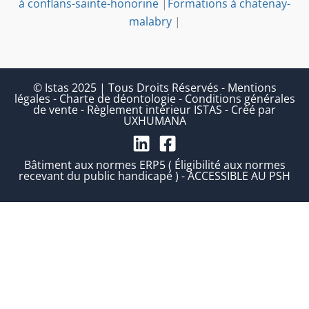
à conflans-sainte-honorine
|
Formations à chatenay-
malabry
|
© Istas 2025 | Tous Droits Réservés
-
Mentions
légales
-
Charte de déontologie
-
Conditions générales
de vente
-
Règlement intérieur ISTAS
-
Créé par
UXHUMANA
Bâtiment aux normes ERP5 ( Éligibilité aux normes
recevant du public handicapé ) - ACCESSIBLE AU PSH