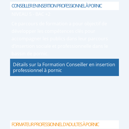
CONSEILLER EN INSERTION PROFESSIONNEL À PORNIC
NIVEAU 5 - BAC +2
Ce parcours de formation a pour objectif de
développer les compétences clés pour
accompagner les publics dans leur parcours
d’insertion sociale et professionnelle dans le
bassin de pornic.
Détails sur la Formation Conseiller en insertion
professionnel à pornic
FORMATEUR PROFESSIONNEL D'ADULTES À PORNIC