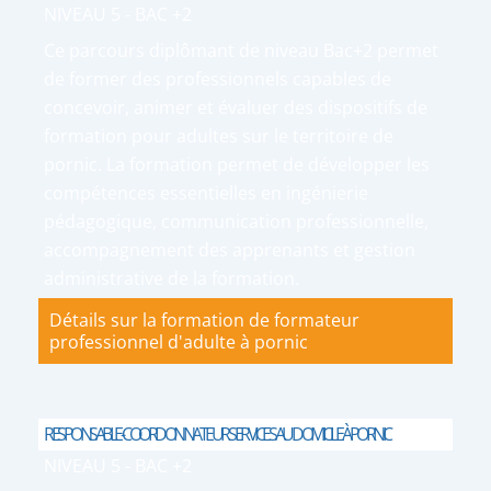
NIVEAU 5 - BAC +2
Ce parcours diplômant de niveau Bac+2 permet
de former des professionnels capables de
concevoir, animer et évaluer des dispositifs de
formation pour adultes sur le territoire de
pornic. La formation permet de développer les
compétences essentielles en ingénierie
pédagogique, communication professionnelle,
accompagnement des apprenants et gestion
administrative de la formation.
Détails sur la formation de formateur
professionnel d'adulte à pornic
RESPONSABLE-COORDONNATEUR SERVICES AU DOMICILE À PORNIC
NIVEAU 5 - BAC +2