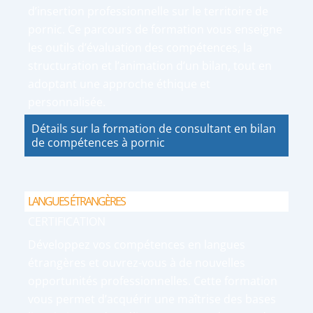
d’insertion professionnelle sur le territoire de
pornic. Ce parcours de formation vous enseigne
les outils d’évaluation des compétences, la
structuration et l’animation d’un bilan, tout en
adoptant une approche éthique et
personnalisée.
Détails sur la formation de consultant en bilan
de compétences à pornic
LANGUES ÉTRANGÈRES
CERTIFICATION
Développez vos compétences en langues
étrangères et ouvrez-vous à de nouvelles
opportunités professionnelles. Cette formation
vous permet d’acquérir une maîtrise des bases