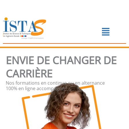
Aller
au
contenu
Menu
📅 PRENDRE RENDEZ-VOUS
ENVIE DE CHANGER DE
CARRIÈRE
Nos formations en continue ou en alternance
100% en ligne accompagné !