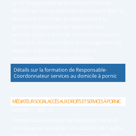
Le DE Responsable de Services au Domicile
(RCSAD) est une qualification de niveau 5 (Bac+2)
destinée à former des professionnels à la
gestion, l’organisation et l’animation des
services d’aide à domicile. La formation permet
d’acquérir des savoirs-faire en management des
équipes, organisation des services et
accompagnement des bénéficiaires.
Détails sur la formation de Responsable-
Coordonnateur services au domicile à pornic
MÉDIATEUR SOCIAL ACCÈS AUX DROITS ET SERVICES À PORNIC
NIVEAU 5 - BAC +2
Formez-vous au métier de Médiateur Social et
accompagnez les publics en situation de fragilité