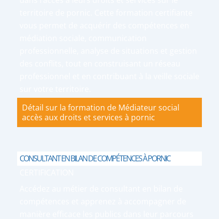
dans l’accès à leurs droits et services sur le
territoire de pornic. Cette formation certifiante
vous permet de acquérir des compétences en
médiation sociale, communication
professionnelle, analyse de situations et gestion
des conflits, tout en construisant un réseau
professionnel et en contribuant à la veille sociale
sur votre territoire.
Détail sur la formation de Médiateur social
accès aux droits et services à pornic
CONSULTANT EN BILAN DE COMPÉTENCES À PORNIC
CERTIFICATION
Accédez au métier de consultant en bilan de
compétences et apprenez à accompagner de
manière efficace les publics dans leur parcours