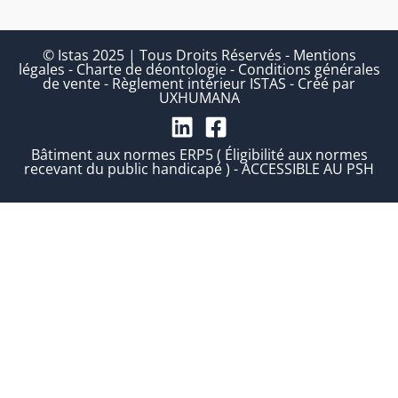
© Istas 2025 | Tous Droits Réservés
-
Mentions
légales
-
Charte de déontologie
-
Conditions générales
de vente
-
Règlement intérieur ISTAS
-
Créé par
UXHUMANA
Bâtiment aux normes ERP5 ( Éligibilité aux normes
recevant du public handicapé ) - ACCESSIBLE AU PSH