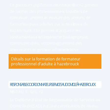
Ce parcours diplômant de niveau Bac+2 permet
de former des professionnels capables de
concevoir, animer et évaluer des actions de
formation pour adultes sur le territoire de
hazebrouck. Elle permet d’acquérir les
fondamentaux en ingénierie pédagogique,
communication, accompagnement des
apprenants et gestion administrative.
Détails sur la formation de formateur
professionnel d'adulte à hazebrouck
RESPONSABLE-COORDONNATEUR SERVICES AU DOMICILE À HAZEBROUCK
NIVEAU 5 - BAC +2
Le Diplôme d’État de Responsable de Services au
Domicile (RCSAD) est une certification de niveau