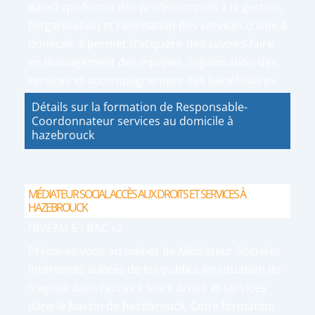
Bac+2 qui forme des professionnels à la gestion,
l’organisation et l’animation des services d’aide à
domicile. Il permet d’acquérir des savoirs-faire
en management des équipes, organisation des
services et accompagnement des bénéficiaires.
Détails sur la formation de Responsable-
Coordonnateur services au domicile à
hazebrouck
MÉDIATEUR SOCIAL ACCÈS AUX DROITS ET SERVICES À
HAZEBROUCK
NIVEAU 5 - BAC +2
Préparez-vous au métier de Médiateur Social et
intervenez auprès de les publics en situation de
fragilité dans l’accès à leurs droits et services
dans le bassin de hazebrouck. Cette formation