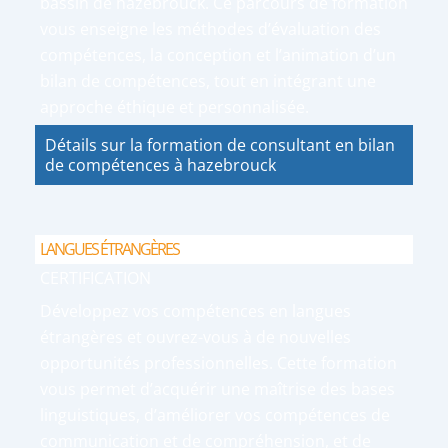
bassin de hazebrouck. Ce parcours de formation
vous enseigne les méthodes d’évaluation des
compétences, la conception et l’animation d’un
bilan de compétences, tout en intégrant une
approche éthique et personnalisée.
Détails sur la formation de consultant en bilan
de compétences à hazebrouck
LANGUES ÉTRANGÈRES
CERTIFICATION
Développez vos compétences en langues
étrangères et ouvrez-vous à de nouvelles
opportunités professionnelles. Cette formation
vous permet d’acquérir une maîtrise des bases
linguistiques, d’améliorer vos compétences de
communication et de compréhension, et de