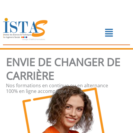
Aller
au
contenu
Menu
📅 PRENDRE RENDEZ-VOUS
ENVIE DE CHANGER DE
CARRIÈRE
Nos formations en continue ou en alternance
100% en ligne accompagné !