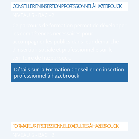
CONSEILLER EN INSERTION PROFESSIONNEL À HAZEBROUCK
NIVEAU 5 - BAC +2
Ce parcours de formation permet de développer
les compétences nécessaires pour
accompagner les publics dans leur démarche
d’insertion sociale et professionnelle sur le
territoire de hazebrouck.
Détails sur la Formation Conseiller en insertion
professionnel à hazebrouck
FORMATEUR PROFESSIONNEL D'ADULTES À HAZEBROUCK
NIVEAU 5 - BAC +2