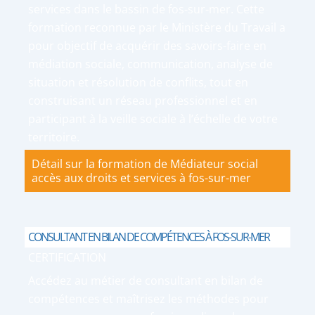
services dans le bassin de fos-sur-mer. Cette
formation reconnue par le Ministère du Travail a
pour objectif de acquérir des savoirs-faire en
médiation sociale, communication, analyse de
situation et résolution de conflits, tout en
construisant un réseau professionnel et en
participant à la veille sociale à l’échelle de votre
territoire.
Détail sur la formation de Médiateur social
accès aux droits et services à fos-sur-mer
CONSULTANT EN BILAN DE COMPÉTENCES À FOS-SUR-MER
CERTIFICATION
Accédez au métier de consultant en bilan de
compétences et maîtrisez les méthodes pour