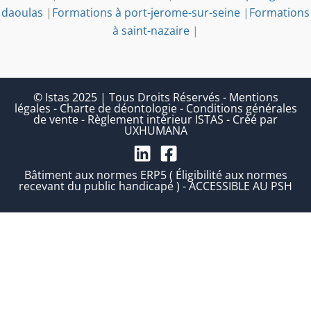
daoulas
|
Formations à port-jerome-sur-seine
|
Formations
à saint-nazaire
|
© Istas 2025 | Tous Droits Réservés
-
Mentions
légales
-
Charte de déontologie
-
Conditions générales
de vente
-
Règlement intérieur ISTAS
-
Créé par
UXHUMANA
Bâtiment aux normes ERP5 ( Éligibilité aux normes
recevant du public handicapé ) - ACCESSIBLE AU PSH