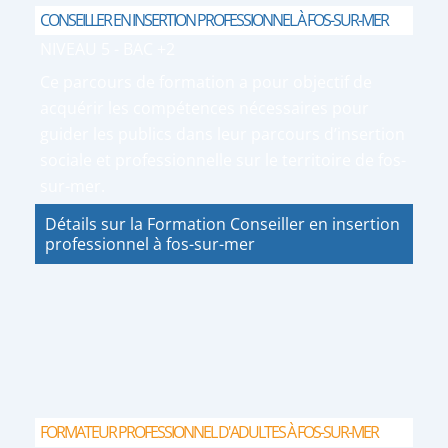
CONSEILLER EN INSERTION PROFESSIONNEL À FOS-SUR-MER
NIVEAU 5 - BAC +2
Ce parcours de formation a pour objectif de
acquérir les compétences nécessaires pour
guider les publics dans leur parcours d’insertion
sociale et professionnelle sur le territoire de fos-
sur-mer.
Détails sur la Formation Conseiller en insertion
professionnel à fos-sur-mer
FORMATEUR PROFESSIONNEL D'ADULTES À FOS-SUR-MER