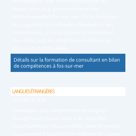
accompagner avec professionnalisme les
publics dans leur parcours d’insertion
professionnelle à fos-sur-mer. Cette formation
vous apporte les méthodes d’évaluation des
compétences, la structuration et l’animation
d’un bilan, tout en adoptant une démarche
éthique et individualisée.
Détails sur la formation de consultant en bilan
de compétences à fos-sur-mer
LANGUES ÉTRANGÈRES
CERTIFICATION
Développez vos compétences en langues
étrangères et ouvrez-vous à de nouvelles
opportunités professionnelles. Cette formation
vous permet d’acquérir une maîtrise des bases