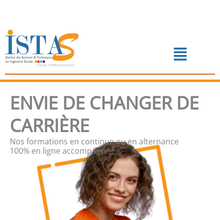
Aller
au
contenu
Menu
📅 PRENDRE RENDEZ-VOUS
ENVIE DE CHANGER DE
CARRIÈRE
Nos formations en continue ou en alternance
100% en ligne accompagné !