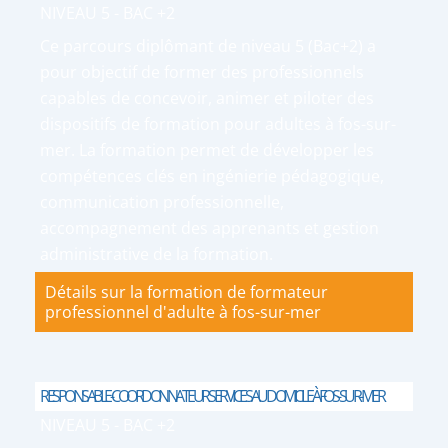
NIVEAU 5 - BAC +2
Ce parcours diplômant de niveau 5 (Bac+2) a
pour objectif de former des professionnels
capables de concevoir, animer et piloter des
dispositifs de formation pour adultes à fos-sur-
mer. La formation permet de développer les
compétences clés en ingénierie pédagogique,
communication professionnelle,
accompagnement des apprenants et gestion
administrative de la formation.
Détails sur la formation de formateur
professionnel d'adulte à fos-sur-mer
RESPONSABLE-COORDONNATEUR SERVICES AU DOMICILE À FOS-SUR-MER
NIVEAU 5 - BAC +2