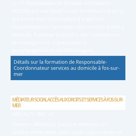
Le DE Responsable de Services au Domicile
(RCSAD) est une qualification de niveau 5 (Bac+2)
qui forme des responsables à la gestion,
l’organisation et l’animation des services d’aide à
domicile. Il permet d’acquérir des compétences
en management, organisation et
accompagnement des bénéficiaires.
Détails sur la formation de Responsable-
Coordonnateur services au domicile à fos-sur-
mer
MÉDIATEUR SOCIAL ACCÈS AUX DROITS ET SERVICES À FOS-SUR-
MER
NIVEAU 5 - BAC +2
Devenez Médiateur Social et soutenez les
publics vulnérables dans l’accès à leurs droits et