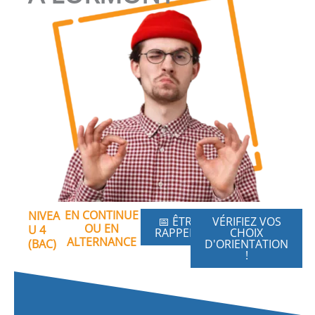
EN CONTINUE
NIVEA
📅 ÊTRE
VÉRIFIEZ VOS
OU EN
U 4
RAPPELÉ
CHOIX
ALTERNANCE
(BAC)
D'ORIENTATION
!