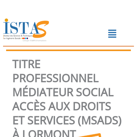
Aller
au
contenu
Menu
📅 PRENDRE RENDEZ-VOUS
TITRE
PROFESSIONNEL
MÉDIATEUR SOCIAL
ACCÈS AUX DROITS
ET SERVICES (MSADS)
À LORMONT