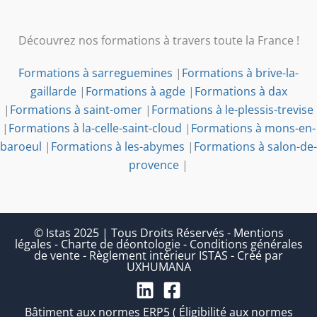
Découvrez nos formations à travers toute la France !
Formations à sarreguemines
|
Formations à brive-la-
gaillarde
|
Formations à agde
|
Formations à dax
|
Formations à saint-omer
|
Formations à le-plessis-trevise
|
Formations à la-celle-saint-cloud
|
Formations à mons-en-
baroeul
|
Formations à les-abymes
|
Formations à salon-de-
provence
|
© Istas 2025 | Tous Droits Réservés
-
Mentions
légales
-
Charte de déontologie
-
Conditions générales
de vente
-
Règlement intérieur ISTAS
-
Créé par
UXHUMANA
Bâtiment aux normes ERP5 ( Éligibilité aux normes