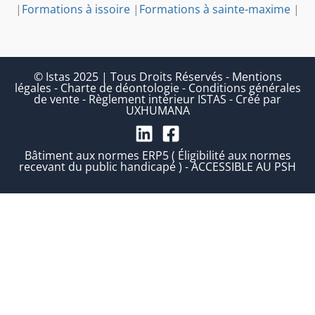
|
Formations à issoire
|
Formations à sainte-maxime
|
© Istas 2025 | Tous Droits Réservés
-
Mentions
légales
-
Charte de déontologie
-
Conditions générales
de vente
-
Règlement intérieur ISTAS
-
Créé par
UXHUMANA
Bâtiment aux normes ERP5 ( Éligibilité aux normes
recevant du public handicapé ) - ACCESSIBLE AU PSH