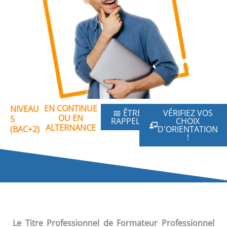
EN CONTINUE
NIVEAU
📅 ÊTRE
VÉRIFIEZ VOS
OU EN
5
RAPPELÉ
CHOIX
ALTERNANCE
(BAC+2)
D'ORIENTATION
!
Le Titre Professionnel de Formateur Professionnel