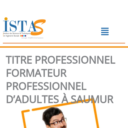
Aller
au
contenu
Menu
📅 PRENDRE RENDEZ-VOUS
TITRE PROFESSIONNEL
FORMATEUR
PROFESSIONNEL
D’ADULTES À SAUMUR