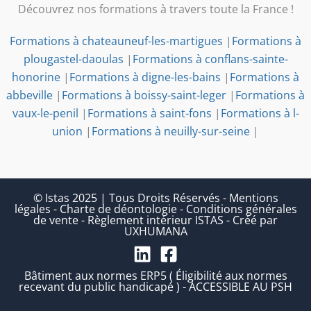
Découvrez nos formations à travers toute la France !
Formations à chateauneuf-les-martigues
|
Formations à
plougastel-daoulas
|
Formations à conflans-sainte-
honorine
|
Formations à digne-les-bains
|
Formations à
abbeville
|
Formations à boissy-saint-leger
|
Formations à
vaux-le-penil
|
Formations à saint-fons
|
Formations à l-
union
|
Formations à neuilly-sur-seine
|
© Istas 2025 | Tous Droits Réservés
-
Mentions
légales
-
Charte de déontologie
-
Conditions générales
de vente
-
Règlement intérieur ISTAS
-
Créé par
UXHUMANA
Bâtiment aux normes ERP5 ( Éligibilité aux normes
recevant du public handicapé ) - ACCESSIBLE AU PSH