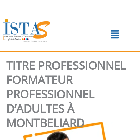
Aller
au
contenu
Menu
📅 PRENDRE RENDEZ-VOUS
TITRE PROFESSIONNEL
FORMATEUR
PROFESSIONNEL
D’ADULTES À
MONTBELIARD