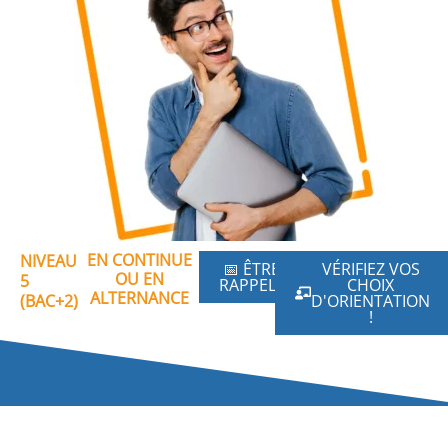
EN CONTINUE
NIVEAU
📅 ÊTRE
VÉRIFIEZ VOS
OU EN
5
RAPPELÉ
CHOIX
ALTERNANCE
(BAC+2)
D'ORIENTATION
!