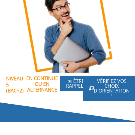
EN CONTINUE
NIVEAU
📅 ÊTRE
VÉRIFIEZ VOS
OU EN
5
RAPPELÉ
CHOIX
ALTERNANCE
(BAC+2)
D'ORIENTATION
!