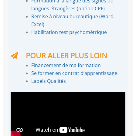
Formation à la langue des signes
ou
langues étrangères (option CPF)
Remise à niveau bureautique (Word,
Excel)
Habilitation test psychométrique
POUR ALLER PLUS LOIN
Financement de ma formation
Se former en contrat d’apprentissage
Labels Qualités