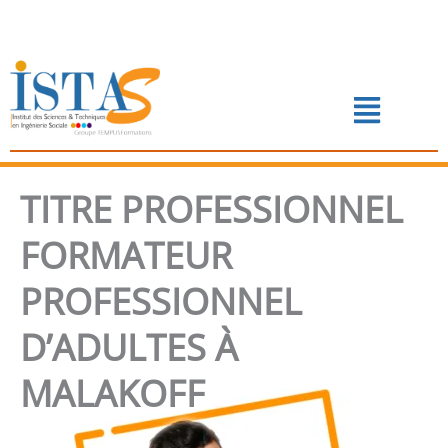
Aller
au
contenu
Menu
📅 PRENDRE RENDEZ-VOUS
TITRE PROFESSIONNEL
FORMATEUR
PROFESSIONNEL
D’ADULTES À
MALAKOFF