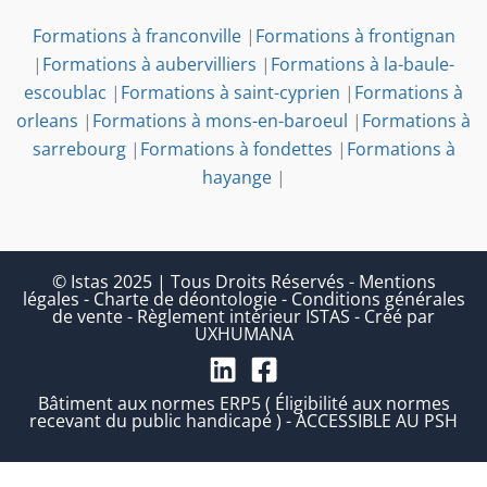
Formations à franconville
|
Formations à frontignan
|
Formations à aubervilliers
|
Formations à la-baule-
escoublac
|
Formations à saint-cyprien
|
Formations à
orleans
|
Formations à mons-en-baroeul
|
Formations à
sarrebourg
|
Formations à fondettes
|
Formations à
hayange
|
© Istas 2025 | Tous Droits Réservés
-
Mentions
légales
-
Charte de déontologie
-
Conditions générales
de vente
-
Règlement intérieur ISTAS
-
Créé par
UXHUMANA
Bâtiment aux normes ERP5 ( Éligibilité aux normes
recevant du public handicapé ) - ACCESSIBLE AU PSH