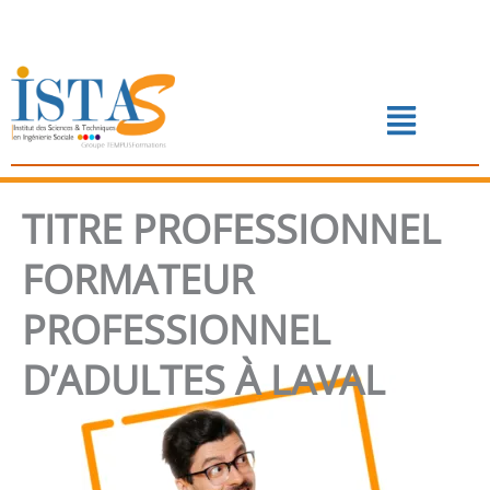
Aller
au
contenu
Menu
📅 PRENDRE RENDEZ-VOUS
TITRE PROFESSIONNEL
FORMATEUR
PROFESSIONNEL
D’ADULTES À LAVAL