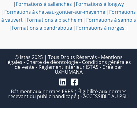
|
Formations à sallanches
|
Formations à longwy
|
Formations à chateau-gontier-sur-mayenne
|
Formations
à vauvert
|
Formations à bischheim
|
Formations à sannois
|
Formations à bandraboua
|
Formations à riorges
|
© Istas 2025 | Tous Droits Réservés
-
Mentions
légales
-
Charte de déontologie
-
Conditions générales
de vente
-
Règlement intérieur ISTAS
-
Créé par
UXHUMANA
Bâtiment aux normes ERP5 ( Éligibilité aux normes
recevant du public handicapé ) - ACCESSIBLE AU PSH