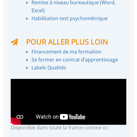
Remise à niveau bureautique (Word,
Excel)
Habilitation test psychométrique
POUR ALLER PLUS LOIN
Financement de ma formation
Se former en contrat d’apprentissage
Labels Qualités
Disponible dans toute la france comme ici :