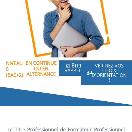
EN CONTINUE
NIVEAU
📅 ÊTRE
VÉRIFIEZ VOS
OU EN
5
RAPPELÉ
CHOIX
ALTERNANCE
(BAC+2)
D'ORIENTATION
!
Le Titre Professionnel de Formateur Professionnel