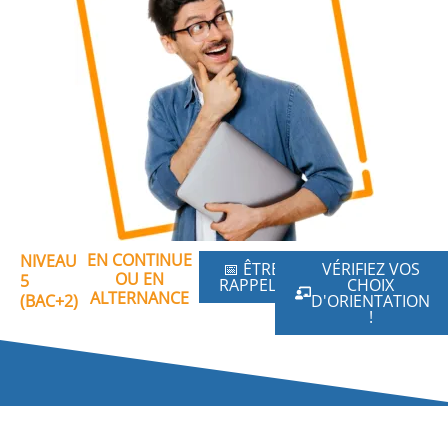
EN CONTINUE
NIVEAU
📅 ÊTRE
VÉRIFIEZ VOS
OU EN
5
RAPPELÉ
CHOIX
ALTERNANCE
(BAC+2)
D'ORIENTATION
!