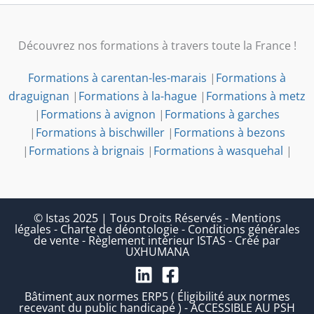
Découvrez nos formations à travers toute la France !
Formations à carentan-les-marais
|
Formations à
draguignan
|
Formations à la-hague
|
Formations à metz
|
Formations à avignon
|
Formations à garches
|
Formations à bischwiller
|
Formations à bezons
|
Formations à brignais
|
Formations à wasquehal
|
© Istas 2025 | Tous Droits Réservés
-
Mentions
légales
-
Charte de déontologie
-
Conditions générales
de vente
-
Règlement intérieur ISTAS
-
Créé par
UXHUMANA
Bâtiment aux normes ERP5 ( Éligibilité aux normes
recevant du public handicapé ) - ACCESSIBLE AU PSH