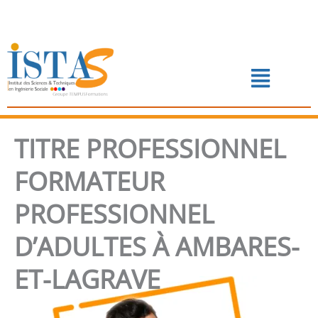
Aller
au
contenu
Menu
📅 PRENDRE RENDEZ-VOUS
TITRE PROFESSIONNEL
FORMATEUR
PROFESSIONNEL
D’ADULTES À AMBARES-
ET-LAGRAVE