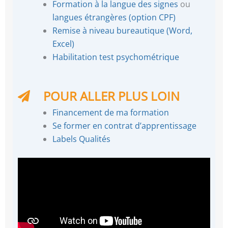
Formation à la langue des signes
ou
langues étrangères (option CPF)
Remise à niveau bureautique (Word,
Excel)
Habilitation test psychométrique
POUR ALLER PLUS LOIN
Financement de ma formation
Se former en contrat d’apprentissage
Labels Qualités