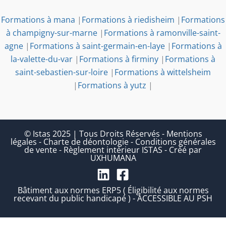
Formations à mana
|
Formations à riedisheim
|
Formations
à champigny-sur-marne
|
Formations à ramonville-saint-
agne
|
Formations à saint-germain-en-laye
|
Formations à
la-valette-du-var
|
Formations à firminy
|
Formations à
saint-sebastien-sur-loire
|
Formations à wittelsheim
|
Formations à yutz
|
© Istas 2025 | Tous Droits Réservés
-
Mentions
légales
-
Charte de déontologie
-
Conditions générales
de vente
-
Règlement intérieur ISTAS
-
Créé par
UXHUMANA
Bâtiment aux normes ERP5 ( Éligibilité aux normes
recevant du public handicapé ) - ACCESSIBLE AU PSH