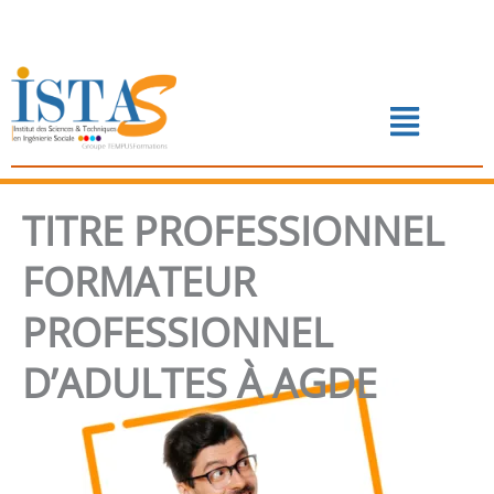
Aller
au
contenu
Menu
📅 PRENDRE RENDEZ-VOUS
TITRE PROFESSIONNEL
FORMATEUR
PROFESSIONNEL
D’ADULTES À AGDE