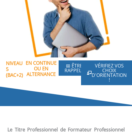
EN CONTINUE
NIVEAU
📅 ÊTRE
VÉRIFIEZ VOS
OU EN
5
RAPPELÉ
CHOIX
ALTERNANCE
(BAC+2)
D'ORIENTATION
!
Le Titre Professionnel de Formateur Professionnel