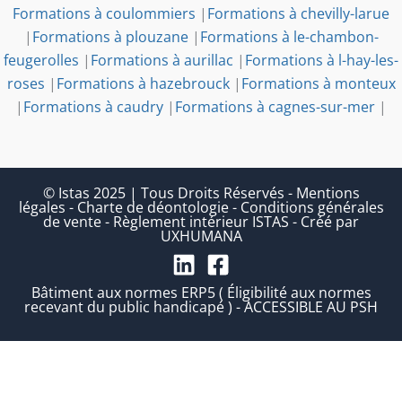
Formations à coulommiers
|
Formations à chevilly-larue
|
Formations à plouzane
|
Formations à le-chambon-
feugerolles
|
Formations à aurillac
|
Formations à l-hay-les-
roses
|
Formations à hazebrouck
|
Formations à monteux
|
Formations à caudry
|
Formations à cagnes-sur-mer
|
© Istas 2025 | Tous Droits Réservés
-
Mentions
légales
-
Charte de déontologie
-
Conditions générales
de vente
-
Règlement intérieur ISTAS
-
Créé par
UXHUMANA
Bâtiment aux normes ERP5 ( Éligibilité aux normes
recevant du public handicapé ) - ACCESSIBLE AU PSH