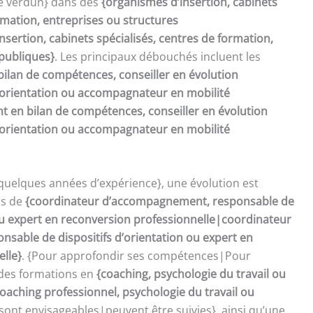
de verdun} dans des
{organismes d’insertion, cabinets
rmation, entreprises ou structures
sertion, cabinets spécialisés, centres de formation,
 publiques}
. Les principaux débouchés incluent les
bilan de compétences, conseiller en évolution
d’orientation ou accompagnateur en mobilité
t en bilan de compétences, conseiller en évolution
d’orientation ou accompagnateur en mobilité
quelques années d’expérience}, une évolution est
ns de
{coordinateur d’accompagnement, responsable de
 ou expert en reconversion professionnelle|coordinateur
sable de dispositifs d’orientation ou expert en
elle}
. {Pour approfondir ses compétences|Pour
 des formations en
{coaching, psychologie du travail ou
oaching professionnel, psychologie du travail ou
sont envisageables|peuvent être suivies}, ainsi qu’une