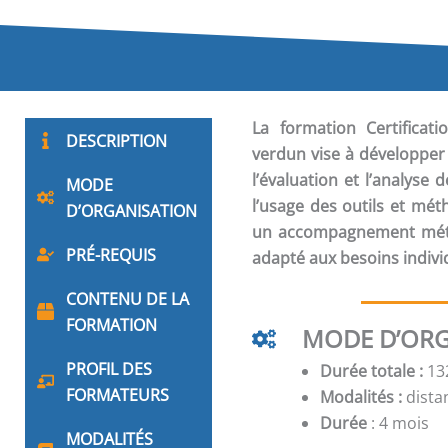
La formation
Certifica
DESCRIPTION
verdun vise à développer 
l’évaluation et l’analyse
MODE
l’usage des outils et mét
D’ORGANISATION
un accompagnement méth
PRÉ-REQUIS
adapté aux besoins indivi
CONTENU DE LA
FORMATION
MODE D’ORG
PROFIL DES
Durée totale :
132
FORMATEURS
Modalités :
distan
Durée
: 4 mois
MODALITÉS