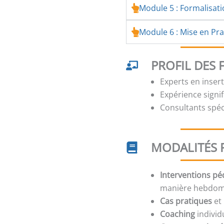
Module 5 : Formalisat
Module 6 : Mise en Prat
PROFIL DES
Experts en inser
Expérience signi
Consultants spé
MODALITÉS 
Interventions p
manière hebdom
Cas pratiques
et 
Coaching
individ