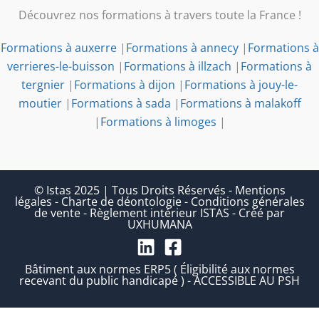
Découvrez nos formations à travers toute la France !
Formations à auxerre
|
Formations à annecy
|
Formations à
verrieres-le-buisson
|
Formations à illzach
|
Formations à
tergnier
|
Formations à dijon
|
Formations à jouy-le-
moutier
|
Formations à sada
|
Formations à malakoff
|
Formations à limoges
|
© Istas 2025 | Tous Droits Réservés
-
Mentions
légales
-
Charte de déontologie
-
Conditions générales
de vente
-
Règlement intérieur ISTAS
-
Créé par
UXHUMANA
Bâtiment aux normes ERP5 ( Éligibilité aux normes
recevant du public handicapé ) - ACCESSIBLE AU PSH