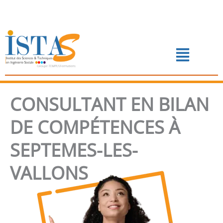
Aller
au
contenu
Menu
📅 PRENDRE RENDEZ-VOUS
CONSULTANT EN BILAN
DE COMPÉTENCES À
SEPTEMES-LES-
VALLONS