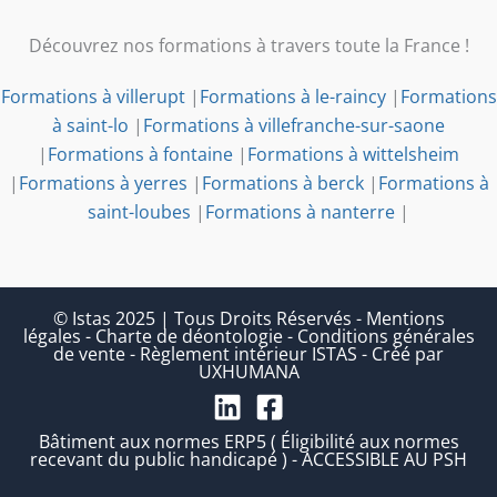
Découvrez nos formations à travers toute la France !
Formations à villerupt
|
Formations à le-raincy
|
Formations
à saint-lo
|
Formations à villefranche-sur-saone
|
Formations à fontaine
|
Formations à wittelsheim
|
Formations à yerres
|
Formations à berck
|
Formations à
saint-loubes
|
Formations à nanterre
|
© Istas 2025 | Tous Droits Réservés
-
Mentions
légales
-
Charte de déontologie
-
Conditions générales
de vente
-
Règlement intérieur ISTAS
-
Créé par
UXHUMANA
Bâtiment aux normes ERP5 ( Éligibilité aux normes
recevant du public handicapé ) - ACCESSIBLE AU PSH